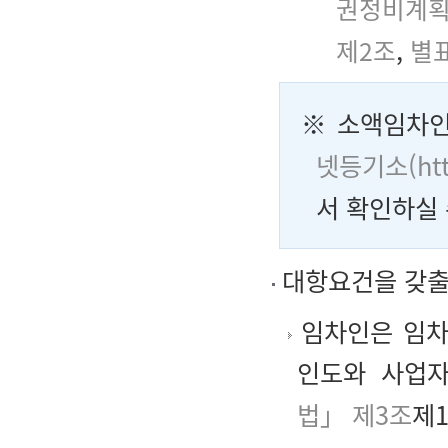
권정비계획
제2조
,
별표
※ 소액임차인
넷등기소(htt
서 확인하실 
대항요건을 갖출
임차인은 임차
인도와 사업자
법」 제3조
제1