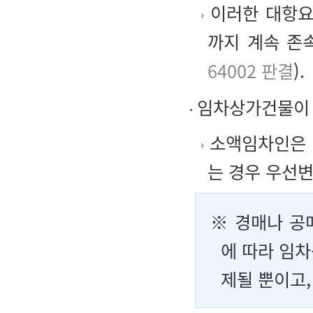
이러한 대항요
까지 계속 존
64002 판결
).
임차상가건물이 
소액임차인은 
는 경우 우선변
※ 경매나 공
에 따라 임
제될 뿐이고