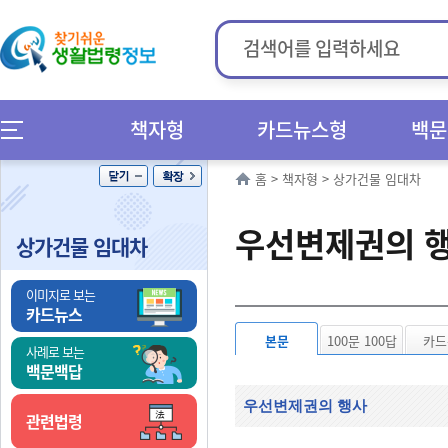
책자형
카드뉴스형
백문
홈
>
책자형
>
상가건물 임대차
우선변제권의 
상가건물 임대차
이미지로 보는
카드뉴스
본문
100문 100답
카드
사례로 보는
백문백답
우선변제권의 행사
관련법령