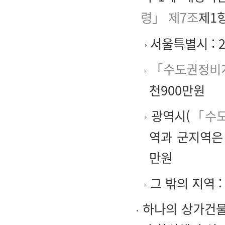
령」 제7조
제1항
서울특별시 : 
「수도권정비
천900만원
광역시(
「수
역과 군지역은 
만원
그 밖의 지역 :
하나의 상가건물에