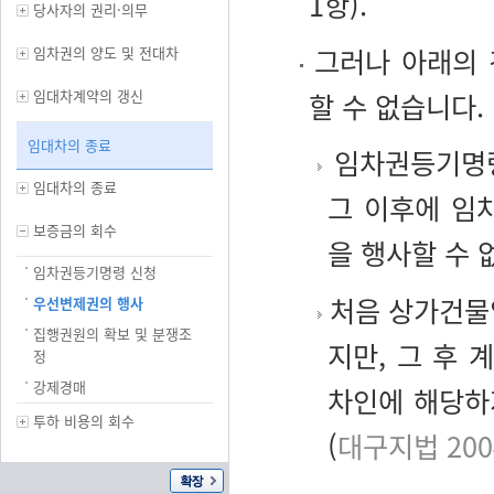
1항).
당사자의 권리·의무
그러나 아래의 
임차권의 양도 및 전대차
임대차계약의 갱신
할 수 없습니다.
임대차의 종료
임차권등기명령
임대차의 종료
그 이후에 임
보증금의 회수
을 행사할 수 
임차권등기명령 신청
처음 상가건물
우선변제권의 행사
집행권원의 확보 및 분쟁조
지만, 그 후
정
강제경매
차인에 해당하
투하 비용의 회수
(
대구지법 2004