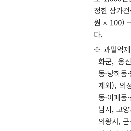
정한 상가건물
원 × 100
다.
※ 과밀억제
화군, 옹
동·당하동
제외), 의
동·이패동·
남시, 고양
의왕시, 