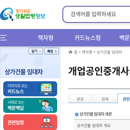
책자형
카드뉴스형
백문
홈
>
책자형
>
상가건물 임대차
개업공인중개사의
상가건물 임대차
이미지로 보는
카드뉴스
본문
판례
관련
사례로 보는
백문백답
상가건물 임대차 개관
관련법령
상가건물 임대차 개요