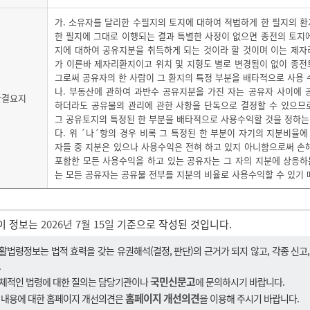
가. 소유자를 달리한 수필지의 토지에 대하여 적법하게 한 필지의 
한 필지에 그대로 이행되는 결과 특별한 사정이 없으면 종전의 토지
지에 대하여 공유지분을 취득하게 되는 것이라 할 것이며 이는 제
가 이른바 제자리환지이고 위치 및 지형도 별로 변경됨이 없이 종
그로써 공유자의 한 사람이 그 환지의 특정 부분을 배타적으로 사용 수
나. 부동산에 관하여 과반수 공유지분을 가진 자는 공유자 사이에
판결요지
하더라도 공유물의 관리에 관한 사항을 단독으로 결정할 수 있으므
그 공유토지의 특정된 한 부분을 배타적으로 사용수익할 것을 정하는
다. 위 ´나´항의 경우 비록 그 특정된 한 부분이 자기의 지분비율
자들 중 지분은 있으나 사용수익은 전혀 하고 있지 아니함으로써 손
포함한 모든 사용수익을 하고 있는 공유자는 그 자의 지분에 상응하
는 모든 공유자는 공유물 전부를 지분의 비율로 사용수익할 수 있기 
이 정보는
2026년 7월 15일
기준으로 작성된 것입니다.
활법령정보는 법적 효력을 갖는 유권해석(결정, 판단)의 근거가 되지 않고, 각종 신고
.
국민신문고
체적인 법령에 대한 질의는 담당기관이나
에 문의하시기 바랍니다.
홈페이지 개선의견
 내용에 대한 홈페이지 개선의견은
을 이용해 주시기 바랍니다.