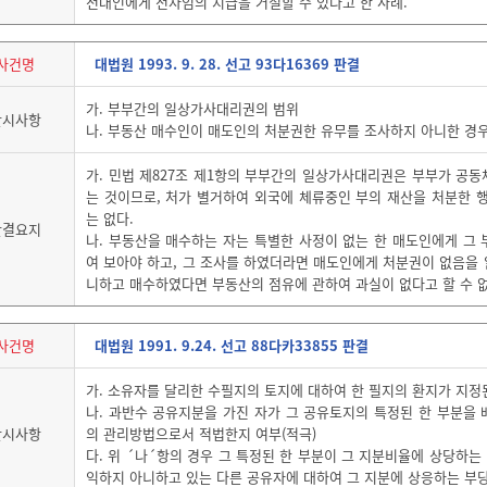
전대인에게 전차임의 지급을 거절할 수 있다고 한 사례.
사건명
대법원 1993. 9. 28. 선고 93다16369 판결
가. 부부간의 일상가사대리권의 범위
판시사항
나. 부동산 매수인이 매도인의 처분권한 유무를 조사하지 아니한 경
가. 민법 제827조 제1항의 부부간의 일상가사대리권은 부부가 공
는 것이므로, 처가 별거하여 외국에 체류중인 부의 재산을 처분한 
는 없다.
판결요지
나. 부동산을 매수하는 자는 특별한 사정이 없는 한 매도인에게 그
여 보아야 하고, 그 조사를 하였더라면 매도인에게 처분권이 없음을 
니하고 매수하였다면 부동산의 점유에 관하여 과실이 없다고 할 수 없
사건명
대법원 1991. 9.24. 선고 88다카33855 판결
가. 소유자를 달리한 수필지의 토지에 대하여 한 필지의 환지가 지
나. 과반수 공유지분을 가진 자가 그 공유토지의 특정된 한 부분을
판시사항
의 관리방법으로서 적법한지 여부(적극)
다. 위 ´나´항의 경우 그 특정된 한 부분이 그 지분비율에 상당하는
익하지 아니하고 있는 다른 공유자에 대하여 그 지분에 상응하는 부