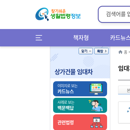
책자형
카드뉴
홈
임대
상가건물 임대차
이미지로 보는
카드뉴스
사례로 보는
백문백답
관련법령