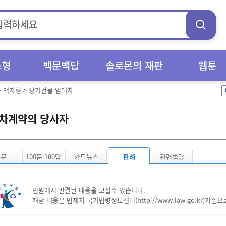
스형
백문백답
솔로몬의 재판
웹툰
>
책자형
>
상가건물 임대차
차계약의 당사자
본문
100문 100답
카드뉴스
판례
관련법령
법원에서 판결된 내용을 보실수 있습니다.
해당 내용은 법제처 국가법령정보센터(
http://www.law.go.kr
)기준으