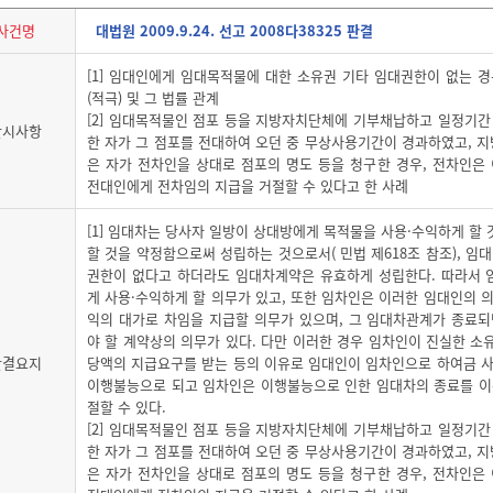
사건명
대법원 2009.9.24. 선고 2008다38325 판결
[1] 임대인에게 임대목적물에 대한 소유권 기타 임대권한이 없는
(적극) 및 그 법률 관계
[2] 임대목적물인 점포 등을 지방자치단체에 기부채납하고 일정기간
판시사항
한 자가 그 점포를 전대하여 오던 중 무상사용기간이 경과하였고, 
은 자가 전차인을 상대로 점포의 명도 등을 청구한 경우, 전차인
전대인에게 전차임의 지급을 거절할 수 있다고 한 사례
[1] 임대차는 당사자 일방이 상대방에게 목적물을 사용·수익하게 할
할 것을 약정함으로써 성립하는 것으로서( 민법 제618조 참조), 임
권한이 없다고 하더라도 임대차계약은 유효하게 성립한다. 따라서 
게 사용·수익하게 할 의무가 있고, 또한 임차인은 이러한 임대인의 
익의 대가로 차임을 지급할 의무가 있으며, 그 임대차관계가 종료
야 할 계약상의 의무가 있다. 다만 이러한 경우 임차인이 진실한 소
판결요지
당액의 지급요구를 받는 등의 이유로 임대인이 임차인으로 하여금 사
이행불능으로 되고 임차인은 이행불능으로 인한 임대차의 종료를 이
절할 수 있다.
[2] 임대목적물인 점포 등을 지방자치단체에 기부채납하고 일정기간
한 자가 그 점포를 전대하여 오던 중 무상사용기간이 경과하였고, 
은 자가 전차인을 상대로 점포의 명도 등을 청구한 경우, 전차인