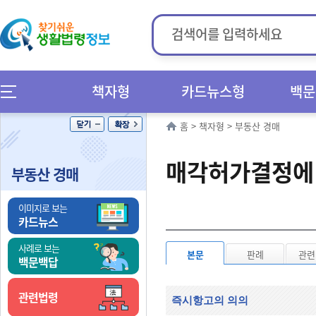
책자형
카드뉴스형
백문
홈
>
책자형
>
부동산 경매
매각허가결정에 
부동산 경매
이미지로 보는
카드뉴스
사례로 보는
본문
판례
관련
백문백답
관련법령
즉시항고의 의의