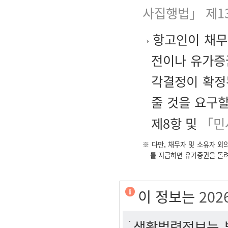
사집행법」 제1
항고인이 채무
전이나 유가증
각결정이 확정
줄 것을 요구할
제8항 및
「민
※ 다만, 채무자 및 소유자 
를 지급하면 유가증권을 돌려
이 정보는
202
생활법령정보는 법