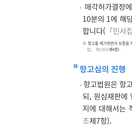
매각허가결정에 
10분의 1에 
합니다(
「민사집
※ 항고를 제기하면서 보증을 
법」 제130조
제4항).
항고심의 진행
항고법원은 항고
되, 원심재판에
지에 대해서는 
조
제7항).