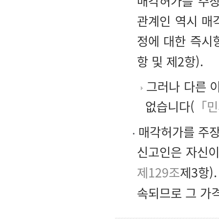
매각허가를 주장
관계인 역시 매
정에 대한 즉시
항 및 제2항).
그러나 다른 
없습니다(
「민
매각허가를 주장
신고인은 자신이
제129조
제3항)
속되므로 그 가