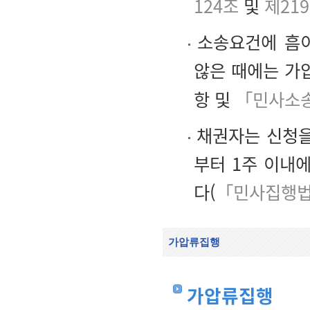
124조
및
제21
소송요건에 흠이
않은 때에는 가
항 및
「민사소송
채권자는 신청을
부터 1주 이내
다(
「민사집행법
가압류집행
가압류집행