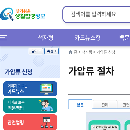
책자형
카드뉴스형
백문
홈
>
책자형
>
가압류 신청
가압류 절차
가압류 신청
이미지로 보는
카드뉴스
사례로 보는
본문
판례
관련
백문백답
관련법령