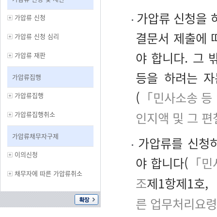
가압류 신청을 하
가압류 신청
결문서 제출에 따
가압류 신청 심리
야 합니다. 그
가압류 재판
등을 하려는 자
가압류집행
(
「민사소송 등
가압류집행
인지액 및 그 편
가압류집행취소
가압류채무자구제
가압류를 신청하
이의신청
야 합니다(
「민
채무자에 따른 가압류취소
조
제1항제1호,
른 업무처리요령