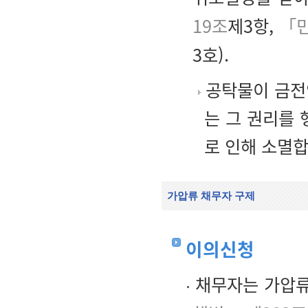
19조
제3항,
「민
3호).
공탁물이 금전인
는 그 권리를 
로 인해 소멸합
가압류 채무자 구제
이의신청
채무자는 가압류