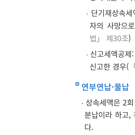
단기재상속세
자의 사망으로
법」 제30조
)
신고세액공제
신고한 경우(
「
연부연납·물납
상속세액은 2회 
분납이라 하고,
다.