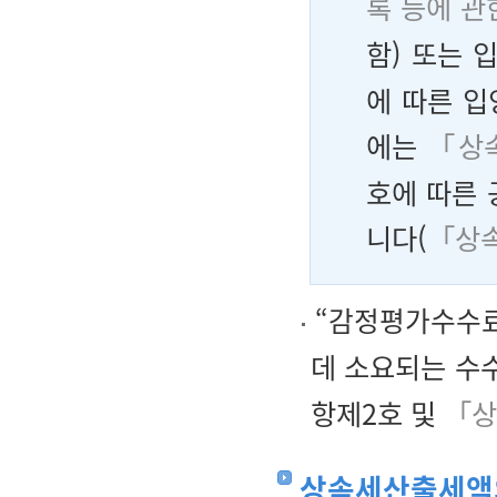
록 등에 관
함) 또는 
에 따른 입
에는
「상속
호에 따른 
니다(
「상속
“감정평가수수
데 소요되는 수
항제2호 및
「상
상속세산출세액