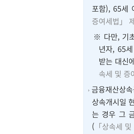
포함), 65세
증여세법」 제
※ 다만, 기
년자, 65
받는 대신에
속세 및 증
금융재산상속
상속개시일 현
는 경우 그
(
「상속세 및