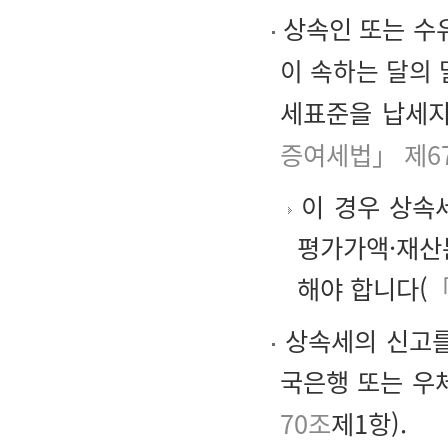
상속인 또는 수
이 속하는 달의
세표준을 납세지
증여세법」 제6
이 경우 상속
평가가액·재산
해야 합니다(
「
상속세의 신고를
국은행 또는 우
70조
제1항).