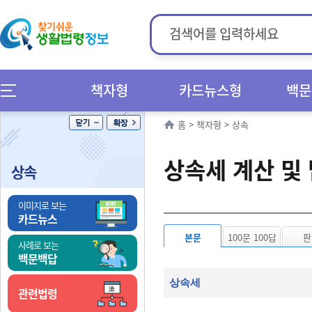
책자형
카드뉴스형
백문
홈
>
책자형
>
상속
상속세 계산 및
상속
이미지로 보는
카드뉴스
본문
100문 100답
판
사례로 보는
백문백답
상속세
관련법령