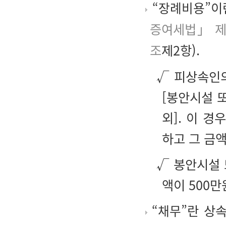
“장례비용”
이
증여세법」 제
조
제2항).
√ 피상속인
[봉안시설 
외]. 이 경
하고 그 금
√ 봉안시설 
액이 500만
“채무”
란 상