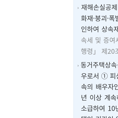
재해손실공제
화재·붕괴·폭
인하여 상속재
속세 및 증여
행령」 제20
동거주택상속
우로서 ① 피
속의 배우자인
년 이상 계
소급하여 10