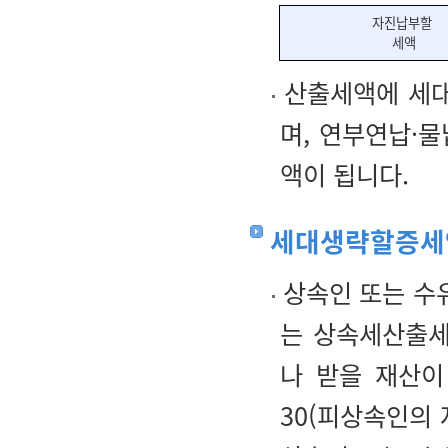
자진납부할
세액
산출세액에 세대
며, 연부연납·
액이 됩니다.
세대생략할증세
상속인 또는 수
는 상속세산출세
나 받을 재산이
30(피상속인의