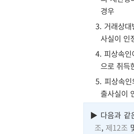
경우
3. 거래상
사실이 인
4. 피상속
으로 취득
5. 피상속인
출사실이 
▶
다음과 같
조
,
제12조