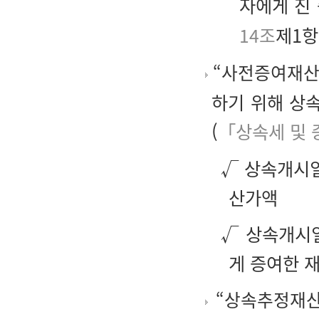
자에게 진
14조
제1항
“사전증여재산
하기 위해 상
(
「상속세 및 
√ 상속개시일
산가액
√ 상속개시일
게 증여한 
“상속추정재산