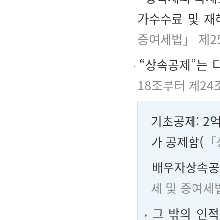
가수수료 및 재
증여세법」 제2
“상속공제”
는 
18조부터 제24
기초공제
: 
가 공제함(
「
배우자상속공
세 및 증여세
그 밖의 인