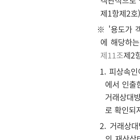
객관적으로 
제1항제2호
※ '용도가 
에 해당하는
제11조
제2항
1. 피상속
에서 인출
거래상대방
로 확인되
2. 거래상
의 재산상