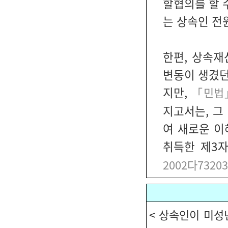
할협의를 할 
는 상속인 전
한편, 상속재
변동이 생겼던
지만,
「민법」
지고서는, 그
여 새로운 이
취득한 제3자
2002다7320
< 상속인이 미성