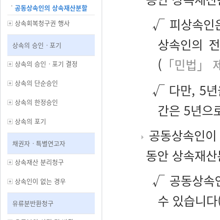
공동상속인의 상속재산분할
√ 피상속인
상속회복청구권 행사
상속인의 전
상속의 승인ㆍ포기
(
「민법」 제
상속의 승인ㆍ포기 결정
상속의 단순승인
√ 다만, 5
상속의 한정승인
간은 5년으
상속의 포기
공동상속인이 
채권자ㆍ특별연고자
동안 상속재산
상속재산 분리청구
√ 공동상속인
상속인이 없는 경우
수 있습니다
유류분반환청구