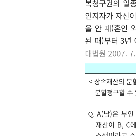
복청구권의 일종
인지자가 자신이
을 안 때(혼인
된 때)부터 3년
대법원 2007. 7
< 상속재산의 분
분할청구할 수 
A(남)은 부
Q.
재산이 B, C
소생이라고 주