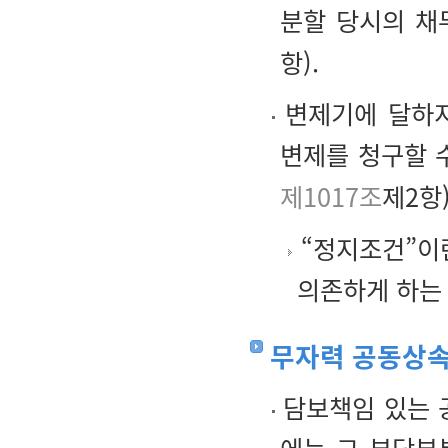
분할 당시의 채
항).
변제기에 달하지
변제를 청구할 
제1017조
제2항)
“정지조건”이
의존하게 하는
무자력 공동상속
담보책임 있는 