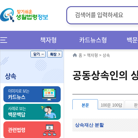
책자형
카드뉴스형
백문
홈
>
책자형
>
상속
공동상속인의 
상속
이미지로 보는
카드뉴스
본문
100문 100답
판
사례로 보는
백문백답
상속재산 분할
관련법령