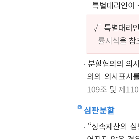
특별대리인이 
√ 특별대리
률서식
을 참
분할협의의 의사
의의 의사표시를
109조
및
제11
심판분할
“상속재산의 심
어지지 않은 경