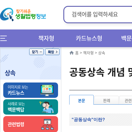
책자형
카드뉴스형
백문
홈
>
책자형
>
상속
공동상속 개념 
상속
이미지로 보는
카드뉴스
본문
판례
관련
사례로 보는
백문백답
"공동상속"이란?
관련법령