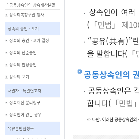
공동상속인의 상속재산분할
상속인이 여러 
상속회복청구권 행사
(
「민법」 제10
상속의 승인ㆍ포기
“공유(共有)”란
상속의 승인ㆍ포기 결정
을 말합니다(
「
상속의 단순승인
상속의 한정승인
공동상속인의 
상속의 포기
공동상속인은 각
채권자ㆍ특별연고자
합니다(
「민법」
상속재산 분리청구
상속인이 없는 경우
※ 다만, 이러한 공동상속인의
유류분반환청구