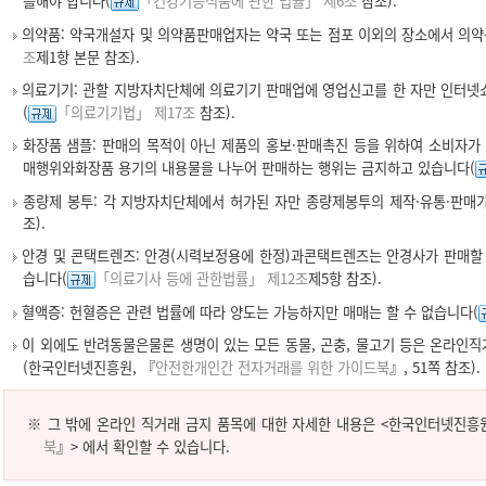
를해야 합니다(
「건강기능식품에 관한 법률」 제6조
참조).
의약품: 약국개설자 및 의약품판매업자는 약국 또는 점포 이외의 장소에서 의약
조
제1항 본문 참조).
의료기기: 관할 지방자치단체에 의료기기 판매업에 영업신고를 한 자만 인터넷
(
「의료기기법」 제17조
참조).
화장품 샘플: 판매의 목적이 아닌 제품의 홍보·판매촉진 등을 위하여 소비자가
매행위와화장품 용기의 내용물을 나누어 판매하는 행위는 금지하고 있습니다(
종량제 봉투: 각 지방자치단체에서 허가된 자만 종량제봉투의 제작·유통·판매
조).
안경 및 콘택트렌즈: 안경(시력보정용에 한정)과콘택트렌즈는 안경사가 판매할 
습니다(
「의료기사 등에 관한법률」 제12조
제5항 참조).
혈액증: 헌혈증은 관련 법률에 따라 양도는 가능하지만 매매는 할 수 없습니다(
이 외에도 반려동물은물론 생명이 있는 모든 동물, 곤충, 물고기 등은 온라인직
(한국인터넷진흥원, 『
안전한개인간 전자거래를 위한 가이드북
』, 51쪽 참조).
※ 그 밖에 온라인 직거래 금지 품목에 대한 자세한 내용은 <한국인터넷진흥원
북
』> 에서 확인할 수 있습니다.