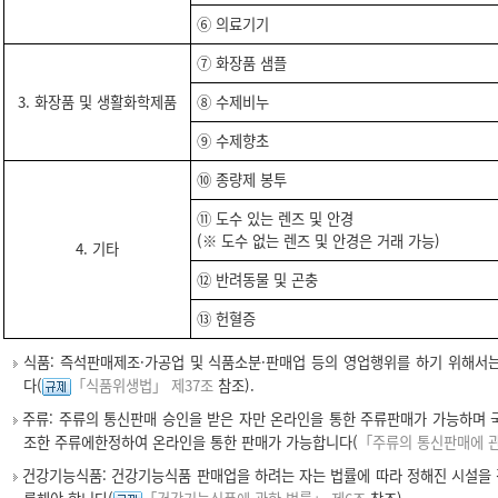
⑥ 의료기기
⑦ 화장품 샘플
3. 화장품 및 생활화학제품
⑧ 수제비누
⑨ 수제향초
⑩ 종량제 봉투
⑪ 도수 있는 렌즈 및 안경
(※ 도수 없는 렌즈 및 안경은 거래 가능)
4. 기타
⑫ 반려동물 및 곤충
⑬ 헌혈증
식품: 즉석판매제조·가공업 및 식품소분·판매업 등의 영업행위를 하기 위해서
다(
「식품위생법」 제37조
참조).
주류: 주류의 통신판매 승인을 받은 자만 온라인을 통한 주류판매가 가능하며 
조한 주류에한정하여 온라인을 통한 판매가 가능합니다(
「주류의 통신판매에 관
건강기능식품: 건강기능식품 판매업을 하려는 자는 법률에 따라 정해진 시설을