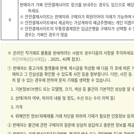
판매자가 가짜 안전결제사이트 링크를 보내주는 경우도 있으므로 해당 
하세요.
※ 안전결제사이트는 판매자와 구매자가 회원이어야 거래가 가능하며 
8
※ 안전결제사이트에서 제공하는 가상계좌의 예금주명에는 개인 이름이
※ 안전결제사이트의 무통장결제창은 입금은행을 구매자가 선택할 수 
경우는 가짜인 경우가 많음
※ 온라인 직거래로 물품을
판매
하려는
사람의 경우
다음의 사항을 주의하세요
라인피해상담사례집
』. 2025., 43쪽 참조).
① 판매자는 중고거래 플랫폼에 판매 게시글을 작성할 때 다음 각 호에 따른
재하고 그 진실성을 확인할 수 있도록 사진 등을 첨부합니다. 다만, 사진 
히 알 수 있는 경우에 한하여 문자 기재를 생략할 수 있습니다.
1. 기본정보(브랜드 또는 모델명, 크기, 색상 등 물건의 기본적인 성상을 알 
2. 상태(하자 여부, 하자의 내용 및 정도, 수선 또는 수리 이력 등)
3. 가격
4. 위해안전 정보(위해제품 거래 차단을 위하여 기재가 필요한 인증정보 등의
② 판매자는 물건에 관한 구매자의 질문에 성실히 응답하고 충분한 정보를 제
③ 판매자는 거래 방식(대금지급방법, 물건의 배송 또는 전달방법 등)에 관하