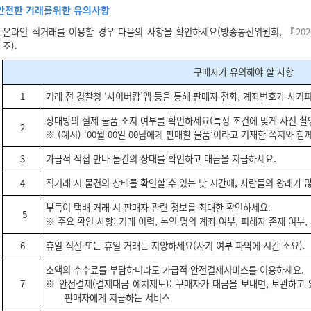
안전한 거래를위한 유의사항
온라인 직거래를 이용할 경우 다음의 사항을 확인하세요(방송통신위원회, 『
20
조).
구매자가 유의해야 할 사항
1
거래 전 경찰청 ‘사이버캅’앱 등을 통해 판매자 전화, 계좌번호가 사기
상대방의 실제 물품 소지 여부를 확인하세요(특정 조건에 맞게 사진 촬영
2
※ (예시) ‘00월 00일 00님에게 판매할 물품’이라고 기재한 쪽지와 
3
가급적 직접 만나 물건의 상태를 확인하고 대금을 지급하세요.
4
직거래 시 물건의 상태를 확인할 수 있는 낮 시간에, 사람들의 왕래가 
부득이 택배 거래 시 판매자 관련 정보를 최대한 확인하세요.
5
※ 주요 확인 사항: 거래 이력, 본인 명의 계좌 여부, 피해자 존재 여부
6
휴일 직전 또는 휴일 거래는 지양하세요(사기 여부 파악에 시간 소요).
소액의 수수료를 부담하더라도 가급적 안전결제서비스를 이용하세요.
7
※ 안전결제(결제대금 예치제도): 구매자가 대금을 보내면, 보관하고
판매자에게 지급하는 서비스