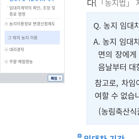
다(
「농지법」 
임대차계약의 확인, 조정 및
종료 명령
Q.
농지 임대
농지이용정보 변경신청제도
그 밖의 농지 이용
A. 농지 임대
대리경작
면의 장에게
주말·체험영농
음날부터 대
참고로, 차임
여할 수 없습
(농림축산식
임대차 기간