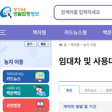
책자형
카드뉴스형
백문
홈
>
책자형
>
농지 이용
임대차 및 사용
농지 이용
이미지로 보는
카드뉴스
사례로 보는
본문
카드뉴스
관련
백문백답
관련법령
계약의 방법 및 기간