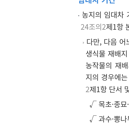
농지의 임대차 
24조의2
제1항 
다만, 다음 어
생식물 재배지
농작물의 재배
지의 경우에는 
2
제1항 단서 
√ 목초·종묘
√ 과수·뽕나