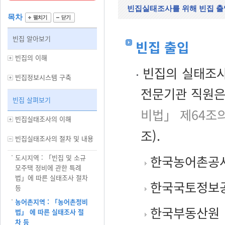
빈집실태조사를 위해 빈집 출
목차
빈집 알아보기
빈집 출입
빈집의 이해
빈집의 실태조사
빈집정보시스템 구축
전문기관 직원은
빈집 살펴보기
비법」 제64조
빈집실태조사의 이해
조).
빈집실태조사의 절차 및 내용
한국농어촌공
도시지역 : 「빈집 및 소규
모주택 정비에 관한 특례
법」에 따른 실태조사 절차
한국국토정보
등
농어촌지역 : 「농어촌정비
한국부동산원
법」 에 따른 실태조사 절
차 등