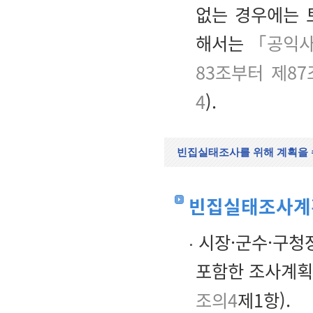
없는 경우에는 
해서는
「공익사
83조부터 제87
4
).
빈집실태조사를 위해 계획을
빈집실태조사계획
시장·군수·구청
포함한 조사계획
조의4
제1항).