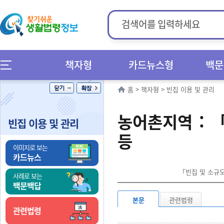
책자형
카드뉴스형
백문
홈
>
책자형
>
빈집 이용 및 관리
농어촌지역 : 
빈집 이용 및 관리
등
이미지로 보는
카드뉴스
「빈집 및 소규모
사례로 보는
백문백답
본문
관련법령
관련법령