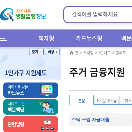
책자형
카드뉴스형
백문
홈
>
책자형
>
1인가구 지원제도
주거 금융지원
1인가구 지원제도
이미지로 보는
카드뉴스
본문
100문 100답
카드
사례로 보는
백문백답
주택 구입 자금대출
관련법령