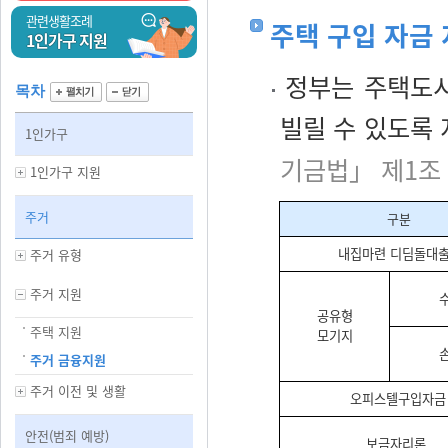
관련생활조례
주택 구입 자금
1인가구 지원
정부는 주택도시
목차
빌릴 수 있도록
1인가구
기금법」 제1조
1인가구 지원
주거
구분
내집마련 디딤돌대
주거 유형
주거 지원
공유형
주택 지원
모기지
주거 금융지원
주거 이전 및 생활
오피스텔구입자금
안전(범죄 예방)
보금자리론