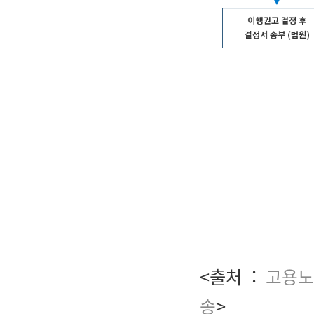
<출처 :
고용노
송
>