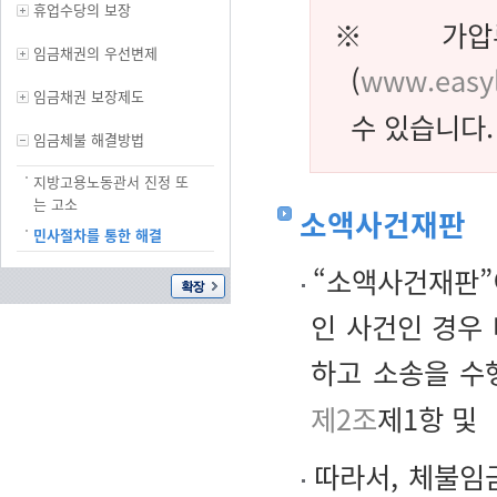
휴업수당의 보장
※ 가압류
임금채권의 우선변제
(
www.easyl
임금채권 보장제도
수 있습니다.
임금체불 해결방법
지방고용노동관서 진정 또
는 고소
소액사건재판
민사절차를 통한 해결
“소액사건재판”이
인 사건인 경우
하고 소송을 수
제2조
제1항 및
따라서, 체불임금