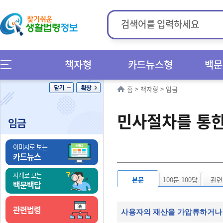
책자형
카드뉴스형
백문
홈
>
책자형
>
임금
민사절차를 통한
임금
이미지로 보는
카드뉴스
사례로 보는
본문
100문 100답
관련
백문백답
관련법령
사용자의 재산을 가압류하거나 