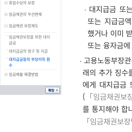
휴업수당의 보장
대지급금 또는
임금채권의 우선변제
또는 지급금액
임금채권 보장제도
했거나 이미 
임금채권보장을 위한 대지
급금
또는 융자금에
대지급금의 청구 및 지급
고용노동부장관은
대지급금등의 부당이득 환
수
래의 추가 징수
임금체불 해결방법
에게 대지급금 
(
「임금채권보장
를 통지해야 합
「임금채권보장법