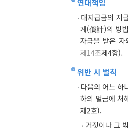
연대책임
대지급금의 지급 
계(僞計)의 방법
자금을 받은 자
제14조
제4항).
위반 시 벌칙
다음의 어느 하나
하의 벌금에 처
제2호).
거짓이나 그 밖