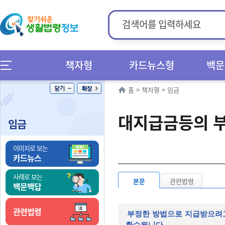
책자형
카드뉴스형
백문
홈
>
책자형
>
임금
대지급금등의 
임금
이미지로 보는
카드뉴스
사례로 보는
본문
관련법령
백문백답
관련법령
부정한 방법으로 지급받으려
환수됩니다
.