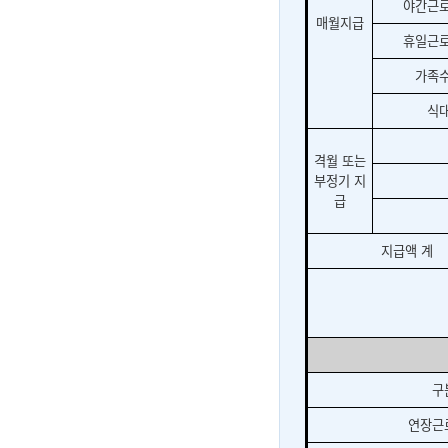
야간근
매월지급
휴일근
가족
식
격월 또는
부정기 지
급
지급액 계
구
연장근