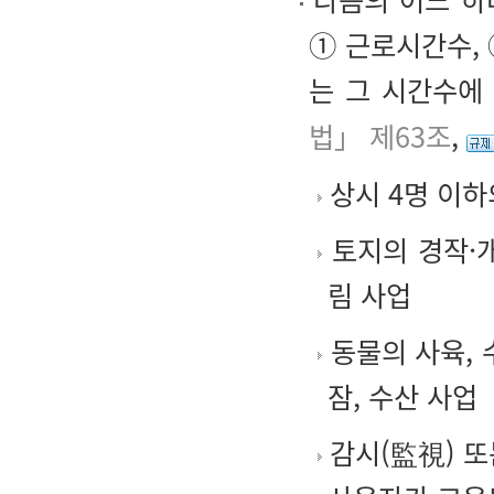
① 근로시간수,
는 그 시간수에
법」 제63조
,
상시 4명 이하
토지의 경작·개
림 사업
동물의 사육, 
잠, 수산 사업
감시(監視) 