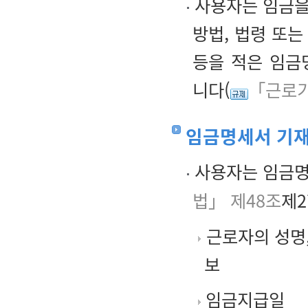
사용자는 임금을
방법, 법령 또
등을 적은 임금
니다(
「근로기
임금명세서 기
사용자는 임금명
법」 제48조
제2
근로자의 성명,
보
임금지급일