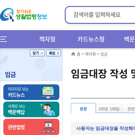
책자형
카드뉴스형
백문
홈
>
책자형
>
임금
임금대장 작성 
임금
이미지로 보는
카드뉴스
사례로 보는
본문
100문 100답
관련
백문백답
관련법령
사용자는 임금대장을 작성해