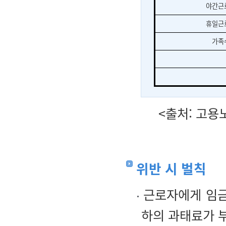
야간근
휴일근
가족
<출처: 고용
위반 시 벌칙
근로자에게 임금
하의 과태료가 