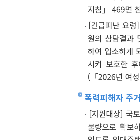
지침」 469면 참
[
긴급피난 요령
]
원의 상담결과 
하여 입소하게 
시켜 보호한 후
(「2026년 여
폭력피해자 주
[
지원대상
]
국토
물량으로 확보하
있도록 임대주택