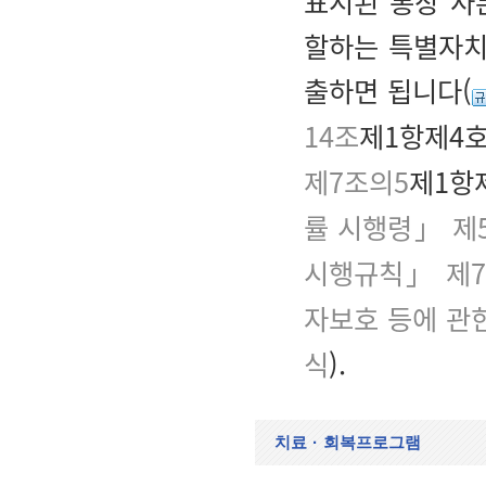
표시된 통장 사
할하는 특별자치
출하면 됩니다(
14조
제1항제4호
제7조의5
제1항
률 시행령」 제
시행규칙」 제
자보호 등에 관
식
).
치료
·
회복프로그램