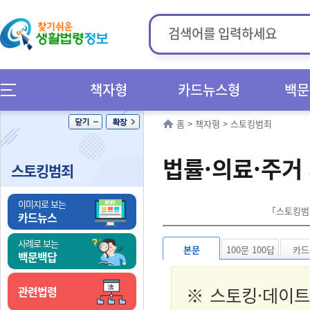
책자형
카드뉴스형
백문
홈
>
책자형
>
스토킹범죄
법률·의료·주거
스토킹범죄
이미지로 보는
「스토킹범죄
카드뉴스
사례로 보는
본문
100문 100답
카드
백문백답
※ 스토킹·데이
관련법령