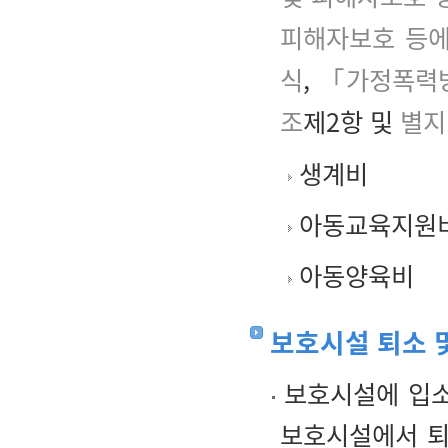
피해자보호 등에
식
,
「가정폭력방
조
제2항 및
별지
생계비
아동교육지원
아동양육비
보호시설 퇴소 
보호시설에 입소
보호시설에서 퇴