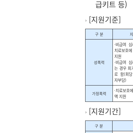
급키트 등)
[
지원기준
]
구 분
·비급여 
치료보호에
지원
성폭력
·비급여 
는 경우 회
로 함(회당
자부담)
·치료보호에
가정폭력
액 지원
[
지원기간
]
구 분