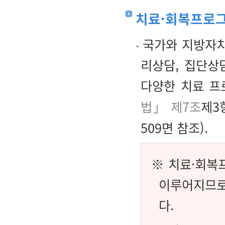
치료·회복프로그
국가와 지방자치
리상담, 집단상
다양한 치료 프
법」 제7조
제3
509면 참조).
※ 치료·회복
이루어지므로
다.