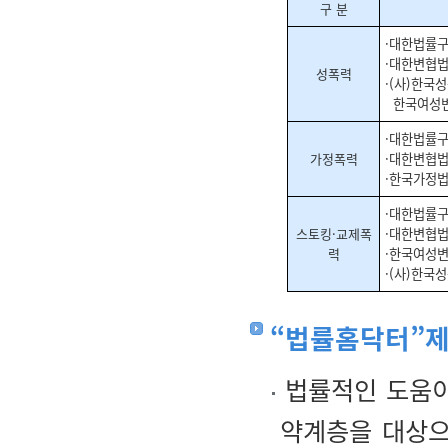
구 분
·대한법률
·대한변협
성폭력
·(사)한국
한국여성변
·대한법률
가정폭력
·대한변협
·한국가정
·대한법률
스토킹
·교제폭
·대한변협
력
·한국여성
·(사)한국
“법률홈닥터”
법률적인 도움이
약계층을 대상으