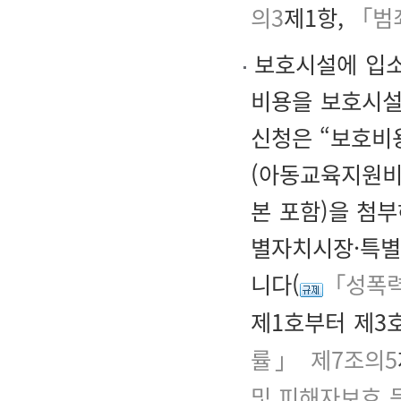
의3
제1항,
「범
보호시설에 입소
비용을 보호시설
신청은 “보호비
(아동교육지원비
본 포함)을 첨
별자치시장·특별
니다(
「성폭력
제1호부터 제3
률」 제7조의5
및 피해자보호 