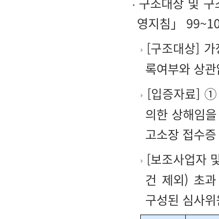
구조대상 및 구
영지침」 99~10
[
구조대상
]
가정
록여부와 상관
[
입증자료
]
①
의한 상해임을 
고소장 접수증 
[
보조사업자 
건 제외) 초
구성된 심사위