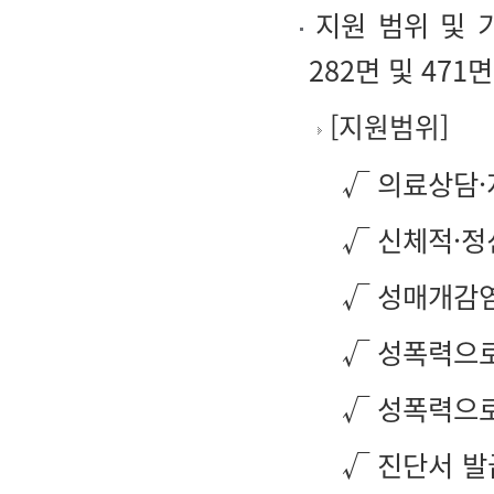
지원 범위 및 
282면 및 471면
[
지원범위
]
√ 의료상담·
√ 신체적·정
√ 성매개감
√ 성폭력으로
√ 성폭력으로
√ 진단서 발