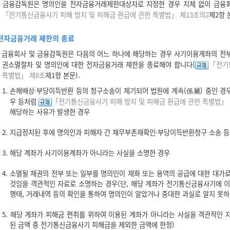
금융감독원은 명의인을 전자금융거래제한대상자로 지정한 경우 지체 없이 금융회
「전기통신금융사기 피해 방지 및 피해금 환급에 관한 특별법」 제13조의2
제2항 
전자금융거래 제한의 종료
금융회사 및 금융감독원은 다음의 어느 하나에 해당하는 경우 사기이용계좌의 전부 
권소멸절차 및 명의인에 대한 전자금융거래 제한을 종료해야 합니다(
「전기
특별법」 제8조
제1항 본문).
1. 손해배상·부당이득반환 등의 청구소송이 제기되어 법원에 계속(係屬) 중인 경우
우 등처럼
「전기통신금융사기 피해 방지 및 피해금 환급에 관한 특별법」 
해당하는 사유가 발생한 경우
2. 지급정지된 후에 명의인과 피해자 간 채무부존재확인·부당이득반환청구 소송 등
3. 해당 계좌가 사기이용계좌가 아니라는 사실을 소명한 경우
4. 소멸될 채권의 전부 또는 일부를 명의인이 재화 또는 용역의 공급에 대한 대가
것임을 객관적인 자료로 소명하는 경우(단, 해당 계좌가 전기통신금융사기에 이
행태, 거래내역 등의 확인을 통하여 명의인이 알았거나 중대한 과실로 알지 못
5. 해당 계좌가 피해금 편취를 위하여 이용된 계좌가 아니라는 사실을 객관적인
된 금액 중 전기통신금융사기 피해금을 제외한 금액에 한정)