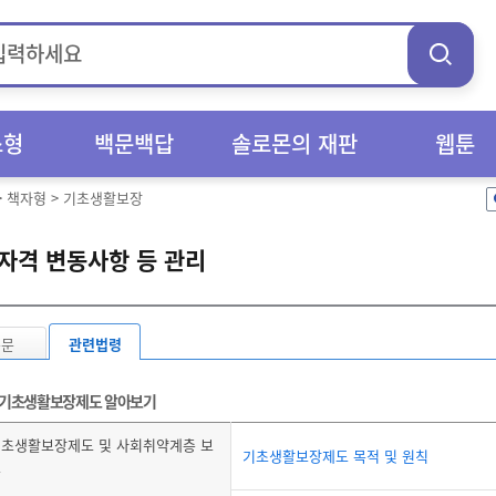
스형
백문백답
솔로몬의 재판
웹툰
>
책자형
>
기초생활보장
자격 변동사항 등 관리
본문
관련법령
기초생활보장제도 알아보기
초생활보장제도 및 사회취약계층 보
기초생활보장제도 목적 및 원칙
호