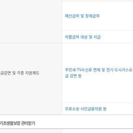
해산급여 및 장제급여
자활급여 대상 및 지급
주민세·TV수신료 면제 및 전기·도시가스요
금감면 및 각종 지원제도
금 감면 등
무료소송·서민금융지원 등
기초생활보장 관리받기