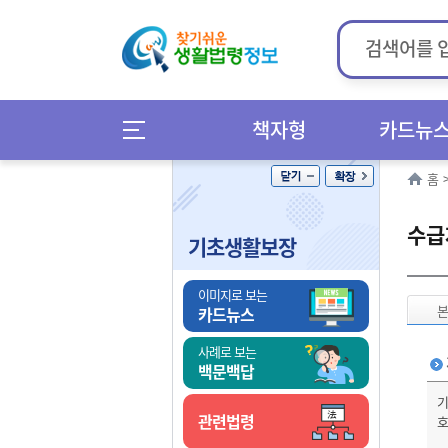
책자형
카드뉴
홈
수급
기초생활보장
이미지로 보는
카드뉴스
사례로 보는
백문백답
기
관련법령