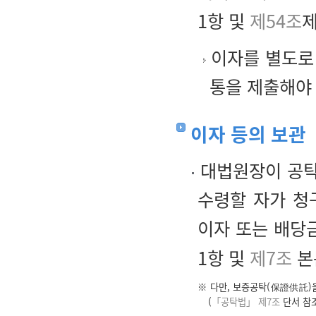
1항 및
제54조
제
이자를 별도로
통을 제출해야
이자 등의 보관
대법원장이 공탁
수령할 자가 청
이자 또는 배당
1항 및
제7조
본
※ 다만, 보증공탁(保證供託)
(
「공탁법」 제7조
단서 참조