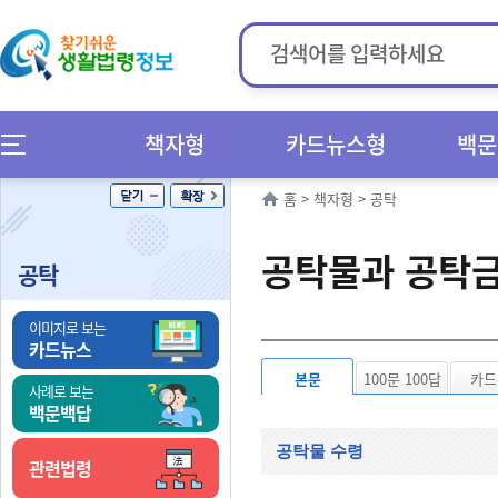
책자형
카드뉴스형
백문
홈
>
책자형
>
공탁
공탁물과 공탁금
공탁
이미지로 보는
카드뉴스
본문
100문 100답
카드
사례로 보는
백문백답
공탁물 수령
관련법령