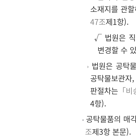
소재지를 관할
47조
제1항).
√ 법원은 
변경할 수 
법원은 공탁물
공탁물보관자, 
판절차는
「비
4항).
공탁물품의 매
조
제3항 본문).