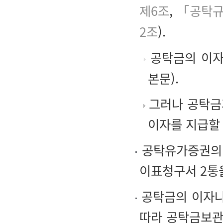
제6조
,
「공탁규
2조
).
공탁금의 이자
본문).
그러나 공탁금
이자를 지급할 
공탁유가증권의 
이표청구서 2통
공탁금의 이자나
따라 공탁금보관