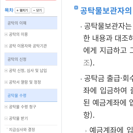
공탁물보관자의
목차
공탁의 이해
공탁물보관자는 
공탁의 이용
한 내용과 대조
공탁 이용자와 공탁기관
에게 지급하고 
공탁의 신청
조
).
공탁 신청, 심사 및 납입
공탁금 출급·회
공탁서 열람 및 정정
좌에 입금하여 
공탁물 수령
된 예금계좌에 
공탁물 수령 청구
항).
공탁물 받기
예금계좌에 입
지급심사와 결정