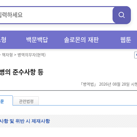
스형
백문백답
솔로몬의 재판
웹툰
>
책자형
>
병역의무자(현역)
병의 준수사항 등
「병역법」 2026년 08월 28일 
본문
관련법령
사항 및 위반 시 제재사항