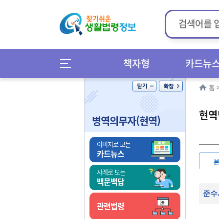
책자형
카드뉴
홈
현역
병역의무자(현역)
이미지로 보는
카드뉴스
사례로 보는
백문백답
준수
관련법령