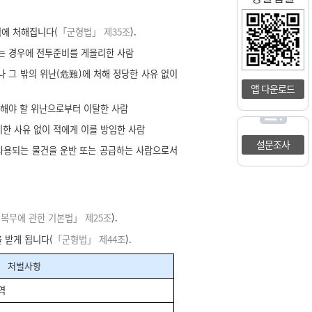
역에 처해집니다(
「군형법」 제35조
).
는 경우에 전투준비를 게을리한 사람
 그 밖의 위난(危難)에 처해 정당한 사유 없이
앱 다운로드
당해야 할 위난으로부터 이탈한 사람
한 사유 없이 적에게 이를 방임한 사람
설문조사
에 사용되는 물건을 운반 또는 공급하는 사람으로서
 복무에 관한 기본법」 제25조
).
 받게 됩니다(
「군형법」 제44조
).
처벌사항
역