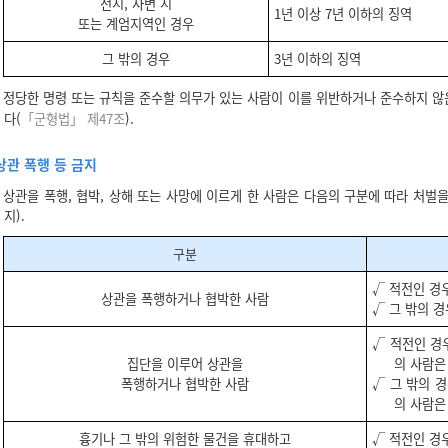
전시, 사변 시
1년 이상 7년 이하의 징역
또는 계엄지역인 경우
그 밖의 경우
3년 이하의 징역
정당한 명령 또는 규칙을 준수할 의무가 있는 사람이 이를 위반하거나 준수하지 않
다(
「군형법」 제47조
).
상관 폭행 등 금지
상관을 폭행, 협박, 상해 또는 사망에 이르게 한 사람은 다음의 구분에 따라 처벌을
지).
구분
√ 적전인 경우
상관을 폭행하거나 협박한 사람
√ 그 밖의 경
√ 적전인 경우
집단을 이루어 상관을
의 사람은
폭행하거나 협박한 사람
√ 그 밖의 경
의 사람은
흉기나 그 밖의 위험한 물건을 휴대하고
√ 적전인 경우