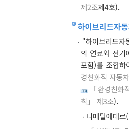
제2조
제4호).
하이브리드자동
"하이브리드자동
의 연료와 전기
포함)를 조합하
경친화적 자동차
「환경친화적
칙」 제3조
).
디메틸에테르(Di