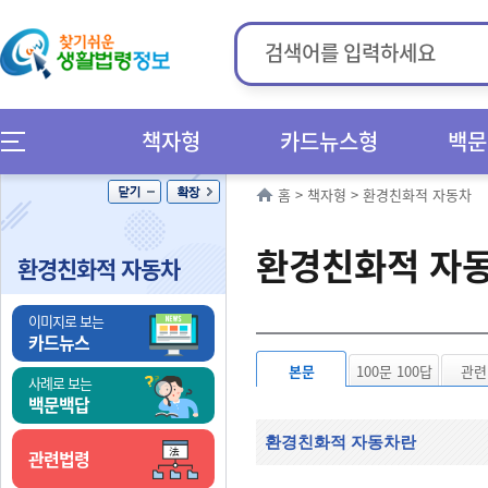
책자형
카드뉴스형
백문
홈
>
책자형
>
환경친화적 자동차
환경친화적 자동
환경친화적 자동차
이미지로 보는
카드뉴스
본문
100문 100답
관련
사례로 보는
백문백답
환경친화적 자동차란
관련법령