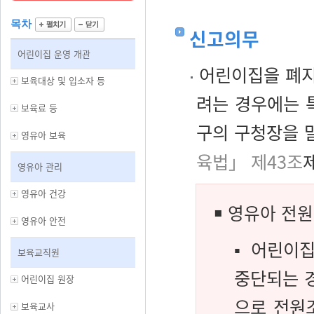
목차
신고의무
어린이집 운영 개관
어린이집을 폐지
보육대상 및 입소자 등
려는 경우에는 
보육료 등
구의 구청장을 말
영유아 보육
육법」 제43조
제
영유아 관리
영유아 건강
￭
영유아 전
영유아 안전
▪ 어린이
보육교직원
중단되는 
어린이집 원장
으로 전원
보육교사