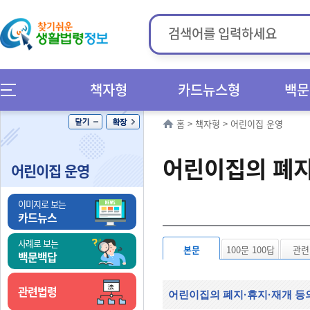
책자형
카드뉴스형
백문
홈
>
책자형
>
어린이집 운영
어린이집의 폐지
어린이집 운영
이미지로 보는
카드뉴스
사례로 보는
본문
100문 100답
관련
백문백답
관련법령
어린이집의 폐지·휴지·재개 등