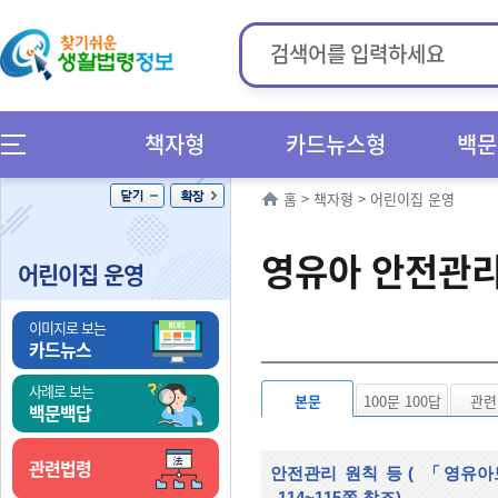
책자형
카드뉴스형
백문
홈
>
책자형
>
어린이집 운영
영유아 안전관
어린이집 운영
이미지로 보는
카드뉴스
사례로 보는
본문
100문 100답
관련
백문백답
관련법령
안전관리 원칙 등
(
「영유아보
114~115쪽 참조)