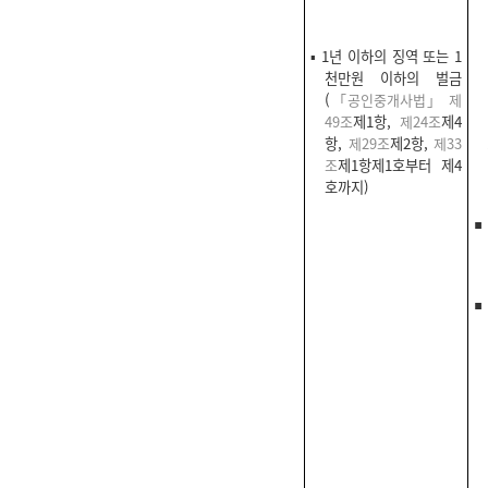
▪ 1년 이하의 징역 또는 1
천만원 이하의 벌금
(
「공인중개사법」 제
49조
제1항,
제24조
제4
항,
제29조
제2항,
제33
조
제1항제1호부터 제4
호까지)