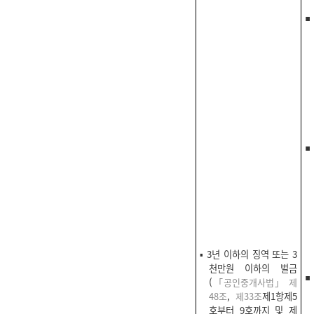
▪ 3년 이하의 징역 또는 3
천만원 이하의 벌금
(
「공인중개사법」 제
48조
,
제33조
제1항제5
호부터 9호까지 및 제