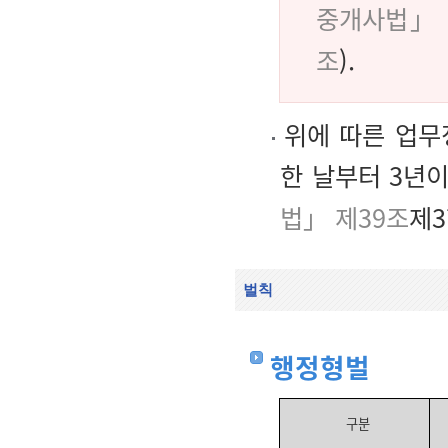
중개사법」 
조
).
위에 따른 업무
한 날부터 3년이
법」 제39조
제3
벌칙
행정형벌
구분