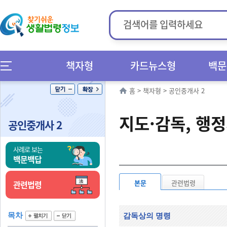
책자형
카드뉴스형
백문
홈
>
책자형
>
공인중개사 2
지도·감독, 행정
공인중개사 2
사례로 보는
백문백답
본문
관련법령
관련법령
목차
감독상의 명령