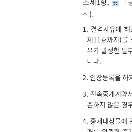
조
제1항,
「공
식
).
1. 결격사유에 해
제11호까지)를 
유가 발생한 날
니다.
2. 인장등록을 하
3. 전속중개계약
존하지 않은 경
4. 중개대상물에
개를 의뢰한 중