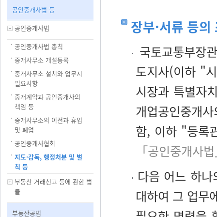
공인중개사법 등
장부·서류 등의
공인중개사법
공인중개사법 총칙
국토교통부장관,
중개사무소 개설등록
도지사(이하 "시
중개사무소 설치와 업무시
필요사항
시장과 특별자치
중개계약과 공인중개사의
책임 등
개업공인중개사의
중개사무소의 이전과 휴업
함, 이하 "등록
및 폐업
공인중개사협회
「공인중개사법」
지도·감독, 행정처분 및 벌
칙 등
다음 어느 하나
부동산 거래신고 등에 관한 법
률
대하여 그 업무에
필요한 명령을 
부동산공법