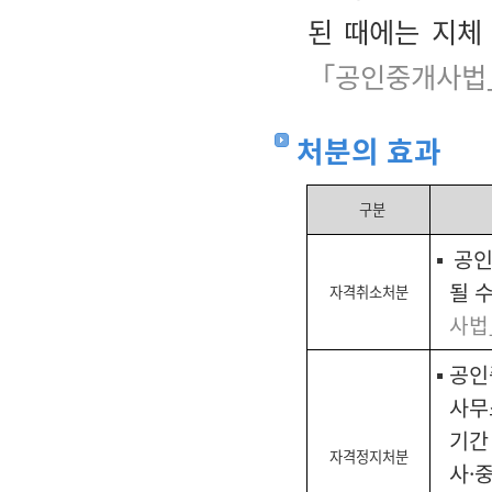
된 때에는 지체
「공인중개사법」
처분의 효과
구분
▪ 공
될 
자격취소처분
사법
▪ 공
사무
기간
자격정지처분
사·