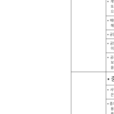
▪ 
또
으
▪ 
해
▪ 
▪ 
이
▪ 
보
을
▪
▪ 
은
▪ 
용
를