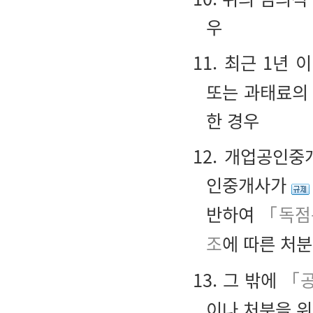
우
11. 최근 1년
또는 과태료의
한 경우
12. 개업공인
인중개사가
반하여
「독점
조
에 따른 처분
13. 그 밖에
「
이나 처분을 