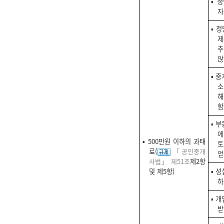
▪ 
자
▪ 
추
않
▪ 
소
해
함
▪ 
에
▪ 500만원 이하의 과태
토
료(
「공인중개
얻
사법」 제51조
제2항
및 제5항)
▪ 
하
▪ 
받