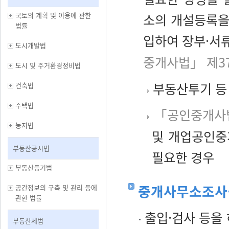
국토의 계획 및 이용에 관한
소의 개설등록을
법률
입하여 장부·서류
도시개발법
중개사법」 제3
도시 및 주거환경정비법
부동산투기 등
건축법
주택법
「공인중개사
농지법
및 개업공인중
부동산공시법
필요한 경우
부동산등기법
중개사무소조사
공간정보의 구축 및 관리 등에
관한 법률
출입·검사 등을
부동산세법