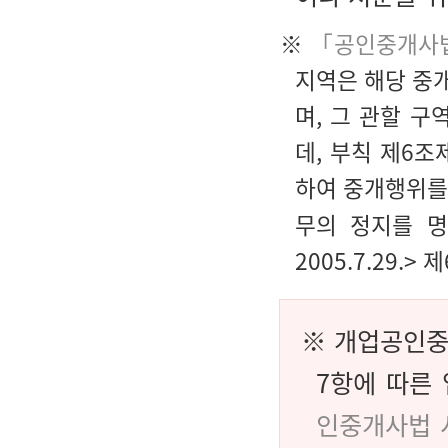
※
「공인중개사
지역은 해당 중
며, 그 관할 
데, 부칙 제6
하여 중개행위를
무의 정지를 명
2005.7.29.>
※ 개업공인
7항에 따른
인중개사법 