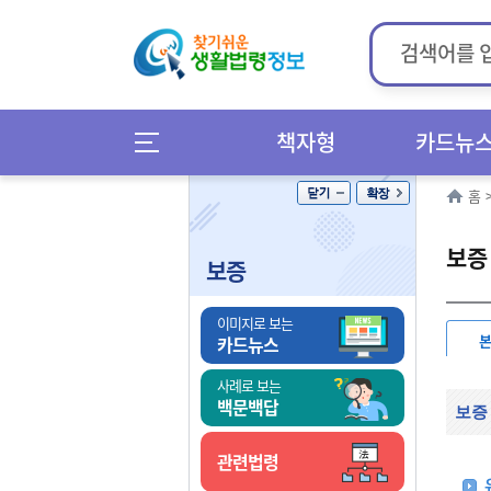
책자형
카드뉴
홈
보증
보증
이미지로 보는
카드뉴스
사례로 보는
백문백답
보증
관련법령