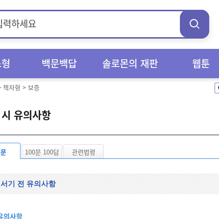
스형
백문백답
솔로몬의 재판
웹툰
>
책자형
>
보증
 시 유의사항
본문
100문 100답
관련법령
 서기 전 유의사항
유의사항