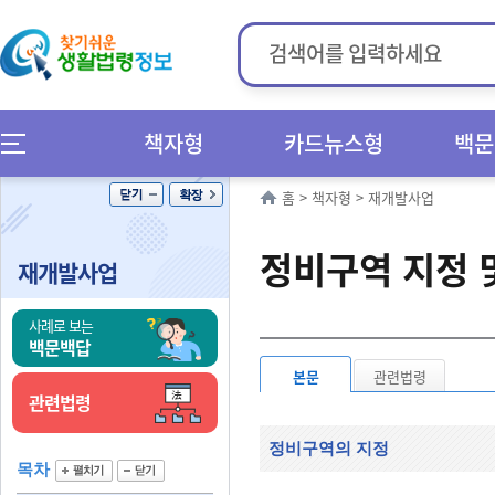
책자형
카드뉴스형
백문
홈
>
책자형
>
재개발사업
정비구역 지정 
재개발사업
사례로 보는
백문백답
본문
관련법령
관련법령
정비구역의 지정
목차