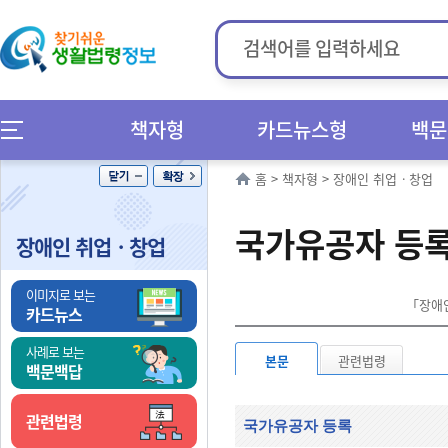
책자형
카드뉴스형
백문
홈
>
책자형
>
장애인 취업ㆍ창업
국가유공자 등
장애인 취업ㆍ창업
이미지로 보는
「장애인
카드뉴스
사례로 보는
본문
관련법령
백문백답
관련법령
국가유공자 등록