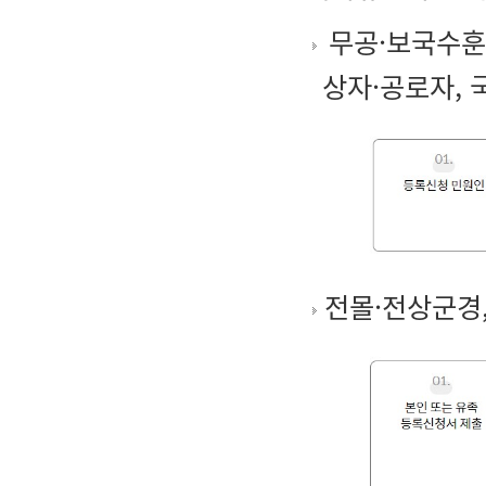
무공·보국수훈자
상자·공로자,
전몰·전상군경,