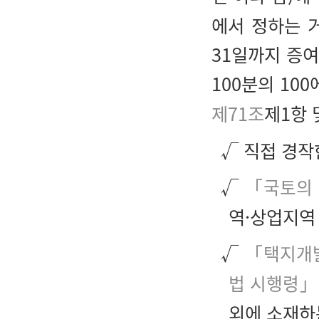
에서 정하는 거
31일까지 증
100분의 10
제71조
제1항
√ 직접 경작
√
「국토의 
역·상업지역
√
「택지개
법 시행령」
외에 소재하