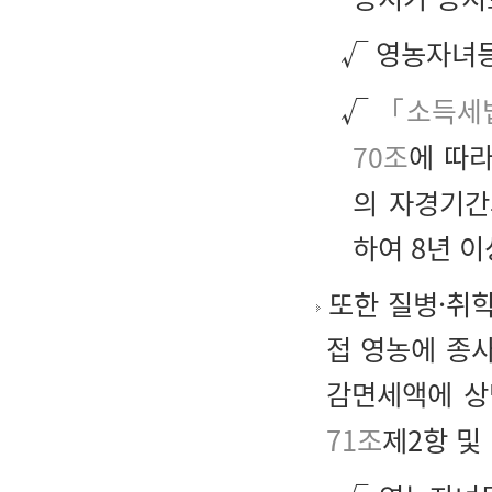
√ 영농자녀
√
「소득세법
70조
에 따라
의 자경기간
하여 8년 이
또한 질병·취학
접 영농에 종
감면세액에 상
71조
제2항 및