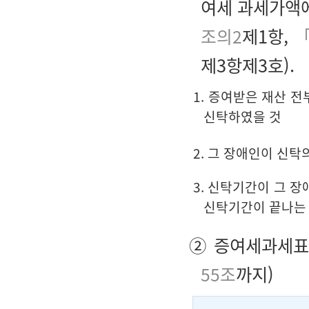
여세 과세가액에
조의2
제1항,
「
제3항제3호).
1. 증여받은 재산 
신탁하였을 것
2. 그 장애인이 신탁
3. 신탁기간이 그 
신탁기간이 끝나는 
② 증여세과세표
55조
까지)