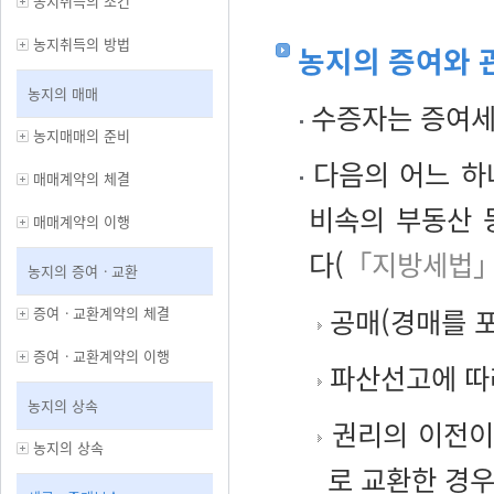
농지취득의 조건
농지취득의 방법
농지의 증여와 
농지의 매매
수증자는 증여세,
농지매매의 준비
다음의 어느 하
매매계약의 체결
비속의 부동산 
매매계약의 이행
다(
「지방세법」
농지의 증여ㆍ교환
공매(경매를 포
증여ㆍ교환계약의 체결
증여ㆍ교환계약의 이행
파산선고에 따
농지의 상속
권리의 이전이
농지의 상속
로 교환한 경