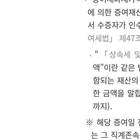
에 의한 증여재
서 수증자가 인
여세법」 제47
“
「상속세 
액”이란 같은
함되는 재산의
한 금액을 말
까지).
※ 해당 증여일 
는 그 직계존