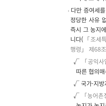
다만 증여세를
정당한 사유 
즉시 그 농지
니다(
「조세특
행령」 제68
√
「공익사업
따른 협의매
√ 국가·지
√
「농어촌
농지가 농지