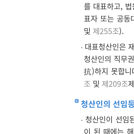
를 대표하고, 
표자 또는 공동
및
제255조
).
대표청산인은 재판
청산인의 직무권
抗)하지 못합니
조
및
제209조
제
청산인의 선임
청산인이 선임된
이 된 때에는 