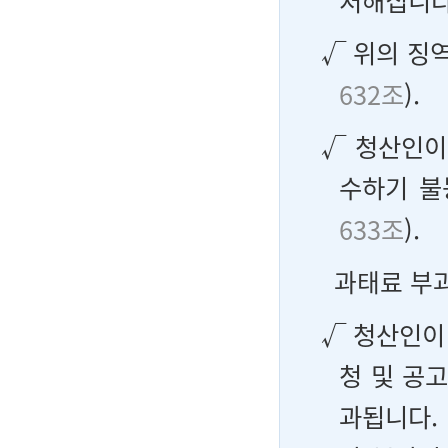
처해집니다
√ 위의 징
632조
).
√ 청산인이
수하기 불
633조
).
과태료 부
√ 청산인이
청 및 공
과됩니다.