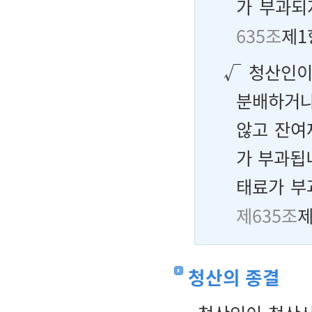
가 부과되
635조
제1
√ 청산인이
분배하거나
않고 잔여
가 부과됩
태료가 부
제635조
제
청산의 종결