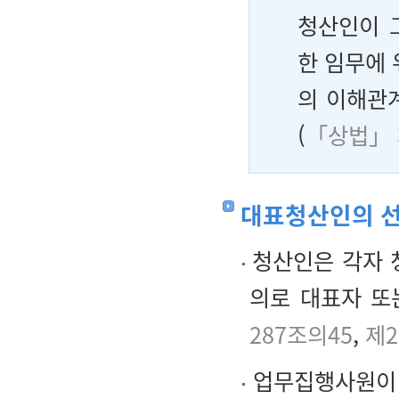
청산인이 
한 임무에 
의 이해관
(
「상법」 
대표청산인의 
청산인은 각자 
의로 대표자 또
287조의45
,
제2
업무집행사원이 