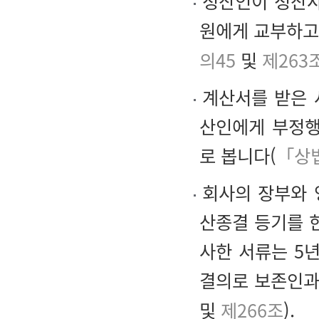
청산인이 청산사
원에게 교부하고
의45
및
제263
계산서를 받은 
산인에게 부정행
로 봅니다(
「상법
회사의 장부와 
산종결 등기를 한
사한 서류는 5
결의로 보존인과
및
제266조
).