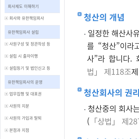
회사제도 이해하기
청산의 개념
회사와 유한책임회사
일정한 해산사유
유한책임회사 설립
를 “청산”이라
사원구성 및 정관작성 등
설립 시 출자이행
사”라 합니다.
설립등기 및 법인신고 등
법」 제118조
제
유한책임회사의 운영
청산회사의 권
업무집행 및 대표권
사원의 지분
청산중의 회사는
사원의 가입과 탈퇴
(
「상법」 제28
본점과 지점