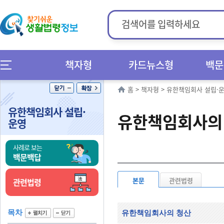
책자형
카드뉴스형
백문
홈
>
책자형
>
유한책임회사 설립·
유한책임회사 설립·
유한책임회사의
운영
사례로 보는
백문백답
본문
관련법령
관련법령
목차
유한책임회사의 청산