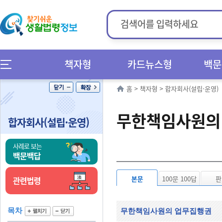
책자형
카드뉴스형
백문
홈
>
책자형
>
합자회사(설립·운영)
무한책임사원의
합자회사(설립·운영)
사례로 보는
백문백답
본문
100문 100답
판
관련법령
목차
무한책임사원의 업무집행권