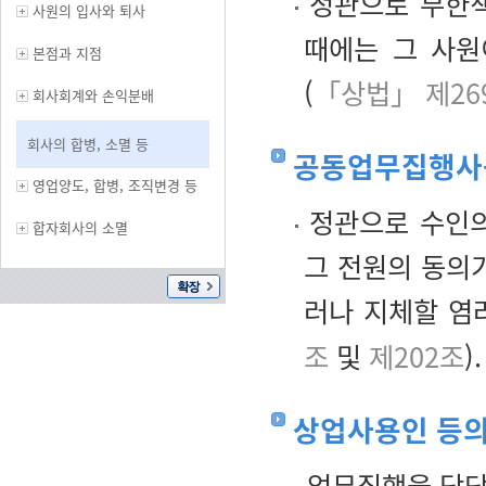
정관으로 무한책
사원의 입사와 퇴사
때에는 그 사원
본점과 지점
(
「상법」 제26
회사회계와 손익분배
회사의 합병, 소멸 등
공동업무집행사
영업양도, 합병, 조직변경 등
정관으로 수인의
합자회사의 소멸
그 전원의 동의
러나 지체할 염
조
및
제202조
).
상업사용인 등의
업무집행을 담당