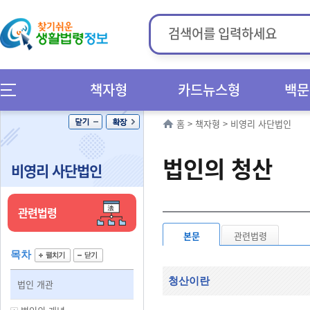
책자형
카드뉴스형
백문
홈
>
책자형
>
비영리 사단법인
법인의 청산
비영리 사단법인
관련법령
본문
관련법령
목차
청산이란
법인 개관