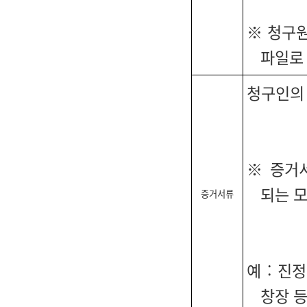
※ 청구
파일로
청구인의
※ 증거
되는 모
증거서류
예 : 진
창장 등