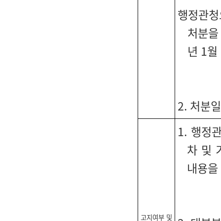
행정관청으
처분을 
년 1월
2. 처분
1. 행정
차 및
내용을
고지여부 및