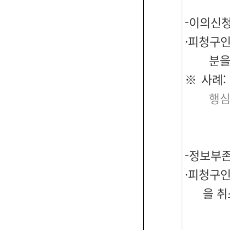
-이의신
·피청구인
분을
※ 사례:
행심2
-정보부
·피청구인
을 취