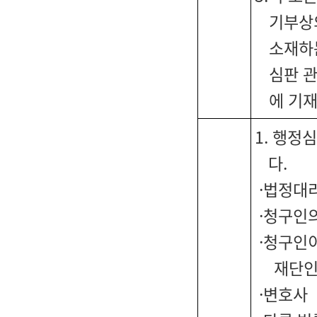
기부상
소재하
심판 
에 기
1. 행정
다.
·법정대
·청구인의
·청구인이
재단인
·변호사