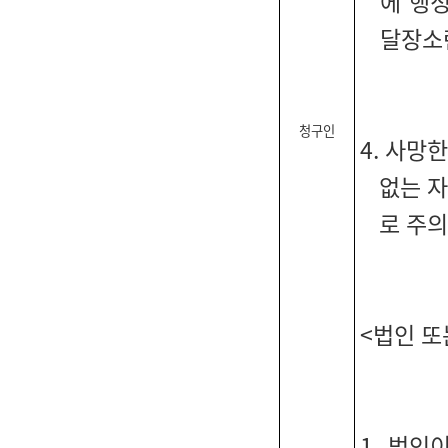
에 행
달장소
청구인
4. 사망
없는 
로 주의
<법인 또
1. 법