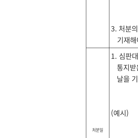
3. 처분
기재해
1. 심판
통지받은
날을 
(예시)
처분일