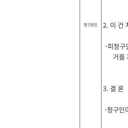
2. 이 
청구원인
-피청구
거를 
3. 결 론
-청구인