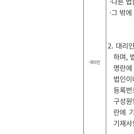
·다른 법
·그 밖에
2. 대리
하며, 
대리인
명란에
법인이
등록번
구성원
란에 
기재사