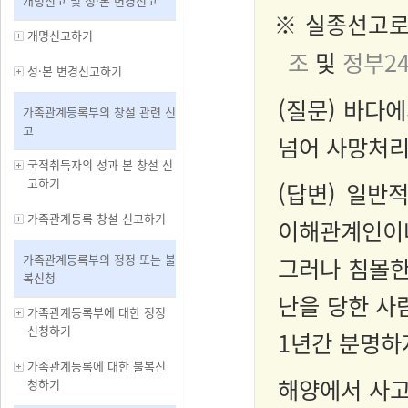
개명신고 및 성·본 변경신고
※ 실종선고로
개명신고하기
조
및
정부2
성·본 변경신고하기
(질문) 바다
가족관계등록부의 창설 관련 신
고
넘어 사망처리
국적취득자의 성과 본 창설 신
고하기
(답변) 일반
가족관계등록 창설 신고하기
이해관계인이나
가족관계등록부의 정정 또는 불
그러나 침몰한
복신청
난을 당한 사
가족관계등록부에 대한 정정
신청하기
1년간 분명하
가족관계등록에 대한 불복신
해양에서 사고
청하기