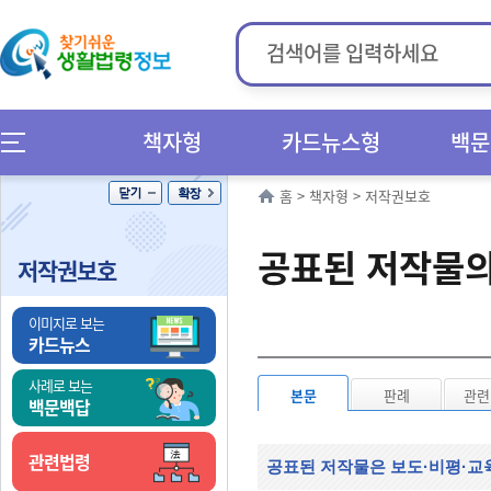
책자형
카드뉴스형
백문
홈
>
책자형
>
저작권보호
공표된 저작물의
저작권보호
이미지로 보는
카드뉴스
사례로 보는
본문
판례
관련
백문백답
관련법령
공표된 저작물은 보도·비평·교