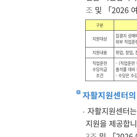
조
및 「2026 여
구분
집결지 성매
지원대상
외부 직업훈련
지원내용
취업, 창업,
직업훈련
- (직업훈련
수당지급
출석률 대비 
조건
- 수당은 수
자활지원센터의
자활지원센터는 
지원을 제공합니
3조
및 「2026