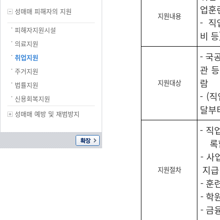
업훈련
성매매 피해자의 지원
지원내용
- 
피해자지원시설
비 등
의료지원
- 
취업지원
관 
주거지원
람
지원대상
법률지원
- (
신용회복지원
달부터
성매매 예방 및 재범방지
- 직
록
- 
지급
지원절차
- 
- 
- 