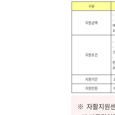
구분
-
-
지원금액
에
1
-
-
기
지원조건
지원기간
지원인원
예
※ 자활지원센