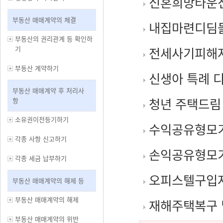
신혼희망타운
부동산 매매계약의 체결
내집마련디딤
부동산의 권리관계 등 확인하
기
전세사기피해자
부동산 계약하기
신생아 특례 
부동산 매매계약 후 처리사
청년 주택드림
항
소유권이전등기하기
수익공유형모
각종 사항 신고하기
손익공유형모
각종 세금 납부하기
오피스텔구입
부동산 매매계약의 해제 등
부동산 매매계약의 해제
재해주택복구 
부동산 매매계약의 위반