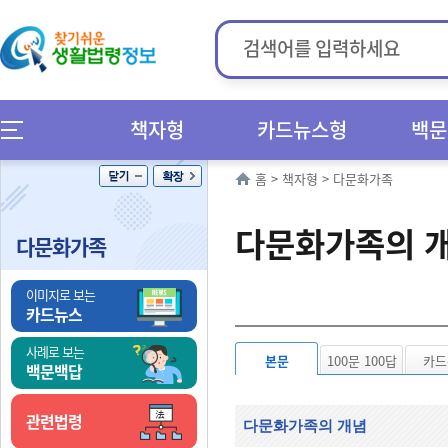
책자형
카드뉴스형
백문
홈
>
책자형
>
다문화가족
다문화가족의 
다문화가족
이미지로 보는
카드뉴스
사례로 보는
본문
100문 100답
카드
백문백답
관련법령
다문화가족의 개념