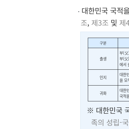
대한민국 국적을
조
,
제3조
및
제
구분
부(父
출생
부(父
에서 
대한민
인지
을 모
대한민
귀화
국적을
※ 대한민국 국
족의 성립-