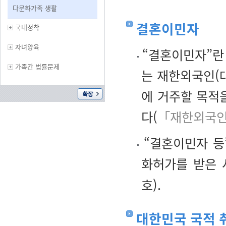
다문화가족 생활
결혼이민자
국내정착
자녀양육
“결혼이민자”란
가족간 법률문제
는 재한외국인(
에 거주할 목적
다(
「재한외국인
“결혼이민자 등
화허가를 받은 
호).
대한민국 국적 