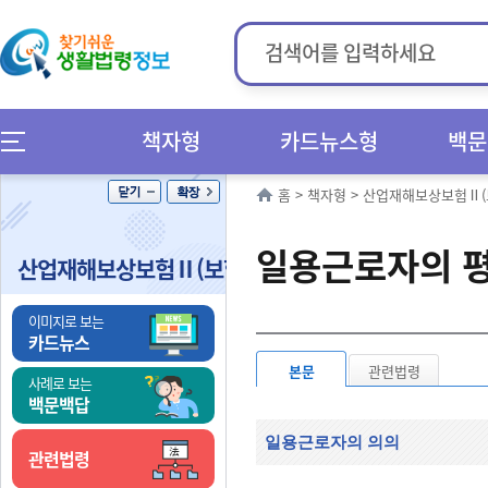
책자형
카드뉴스형
백문
홈
>
책자형
>
산업재해보상보험Ⅱ(
일용근로자의 평
산업재해보상보험Ⅱ(보험급여)
이미지로 보는
카드뉴스
본문
관련법령
사례로 보는
백문백답
일용근로자의 의의
관련법령