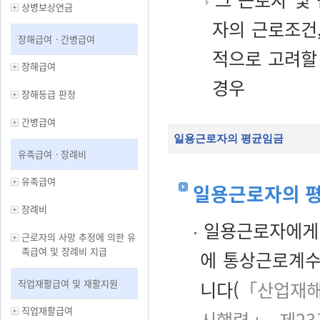
상병보상연금
자의 근로조건
장해급여ㆍ간병급여
적으로 고려할
장해급여
경우
장해등급 판정
간병급여
일용근로자의 평균임금
유족급여ㆍ장례비
유족급여
일용근로자의 평
장례비
일용근로자에게 
근로자의 사망 추정에 의한 유
족급여 및 장례비 지급
에
통상근로계수(7
직업재활급여 및 재활지원
니다(
「산업재해
직업재활급여
시행령」 제23