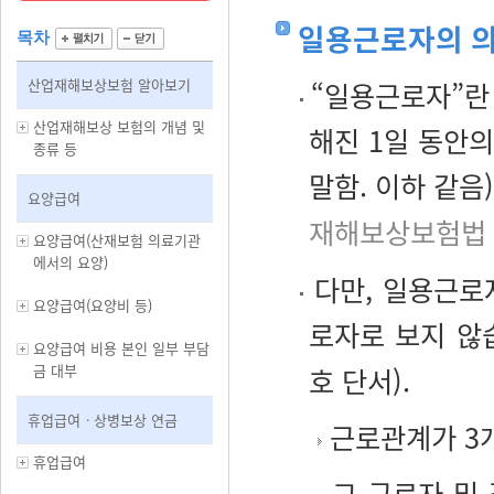
일용근로자의 
목차
산업재해보상보험 알아보기
“일용근로자”란 
산업재해보상 보험의 개념 및
해진 1일 동안
종류 등
말함. 이하 같음
요양급여
재해보상보험법 
요양급여(산재보험 의료기관
에서의 요양)
다만, 일용근로
요양급여(요양비 등)
로자로 보지 않
요양급여 비용 본인 일부 부담
금 대부
호 단서).
휴업급여ㆍ상병보상 연금
근로관계가 3
휴업급여
그 근로자 및