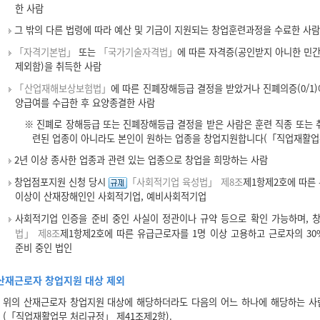
한 사람
그 밖의 다른 법령에 따라 예산 및 기금이 지원되는 창업훈련과정을 수료한 사람
「자격기본법」
또는
「국가기술자격법」
에 따른 자격증(공인받지 아니한 
제외함)을 취득한 사람
「산업재해보상보험법」
에 따른 진폐장해등급 결정을 받았거나 진폐의증(0/1
양급여를 수급한 후 요양종결한 사람
※ 진폐로 장해등급 또는 진폐장해등급 결정을 받은 사람은 훈련 직종 또는
련된 업종이 아니라도 본인이 원하는 업종을 창업지원합니다(「직업재활업무
2년 이상 종사한 업종과 관련 있는 업종으로 창업을 희망하는 사람
창업점포지원 신청 당시
「사회적기업 육성법」 제8조
제1항제2호에 따른 
이상이 산재장해인인 사회적기업, 예비사회적기업
사회적기업 인증을 준비 중인 사실이 정관이나 규약 등으로 확인 가능하며, 
법」 제8조
제1항제2호에 따른 유급근로자를 1명 이상 고용하고 근로자의 3
준비 중인 법인
산재근로자 창업지원 대상 제외
위의 산재근로자 창업지원 대상에 해당하더라도 다음의 어느 하나에 해당하는 사
(「직업재활업무 처리규정」 제41조제2항).