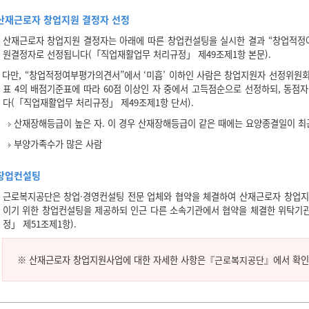
산재근로자 창업지원 결정자 선정
산재근로자 창업지원 결정자는 아래에 따른 창업컨설팅을 실시한 결과 “창업적정여
원결정자로 선정됩니다(「직업재활업무 처리규정」 제49조제1항 본문).
다만, “창업적정여부평가의견서”에서 ‘미흡’ 이하인 사람은 창업지원자 선정위원
표 4의 배점기준표에 따라 60점 이상인 자 중에서 고득점순으로 선정하되, 동점
다(「직업재활업무 처리규정」 제49조제1항 단서).
산재장해등급이 높은 자. 이 경우 산재장해등급이 같은 때에는 요양종결일이 최
부양가족수가 많은 사람
창업컨설팅
근로복지공단은 창업·경영컨설팅 전문 업체와 협약을 체결하여 산재근로자 창업지
이기 위한 창업컨설팅을 제공하되 인근 다른 소속기관에서 협약을 체결한 위탁기
정」 제51조제1항).
※ 산재근로자 창업지원사업에 대한 자세한 사항은
『근로복지공단』
에서 확인