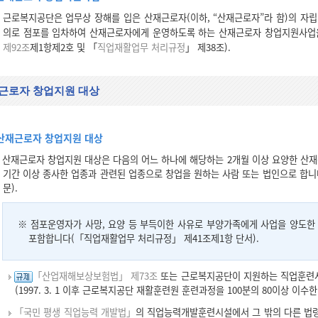
근로복지공단은 업무상 장해를 입은 산재근로자(이하, “산재근로자”라 함)의 자립
의로 점포를 임차하여 산재근로자에게 운영하도록 하는 산재근로자 창업지원사업
제92조
제1항제2호 및 「
직업재활업무 처리규정
」 제38조).
근로자 창업지원 대상
산재근로자 창업지원 대상
산재근로자 창업지원 대상은 다음의 어느 하나에 해당하는 2개월 이상 요양한 산
기간 이상 종사한 업종과 관련된 업종으로 창업을 원하는 사람 또는 법인으로 합
문).
※ 점포운영자가 사망, 요양 등 부득이한 사유로 부양가족에게 사업을 양도
포함합니다(「직업재활업무 처리규정」 제41조제1항 단서).
「산업재해보상보험법」 제73조
또는 근로복지공단이 지원하는 직업훈련사
(1997. 3. 1 이후 근로복지공단 재활훈련원 훈련과정을 100분의 80이상 이수
「국민 평생 직업능력 개발법」
의 직업능력개발훈련시설에서 그 밖의 다른 법령에 