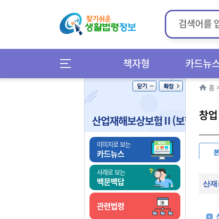
책자형
카드뉴
홈
창업
산업재해보상보험Ⅱ(보험급여)
이미지로 보는
카드뉴스
사례로 보는
백문백답
산재
관련법령