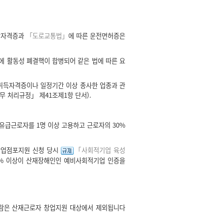
민간자격증과
「도로교통법」
에 따른 운전면허증은
)에 활동성 폐결핵이 합병되어 같은 법에 따른 요
 취득자격증이나 일정기간 이상 종사한 업종과 관
 처리규정」 제41조제1항 단서).
유급근로자를 1명 이상 고용하고 근로자의 30%
창업점포지원 신청 당시
「사회적기업 육성
0% 이상이 산재장해인인 예비사회적기업 인증을
람은 산재근로자 창업지원 대상에서 제외됩니다