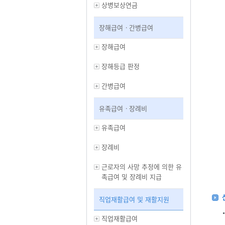
상병보상연금
장해급여ㆍ간병급여
장해급여
장해등급 판정
간병급여
유족급여ㆍ장례비
유족급여
장례비
근로자의 사망 추정에 의한 유
족급여 및 장례비 지급
직업재활급여 및 재활지원
직업재활급여