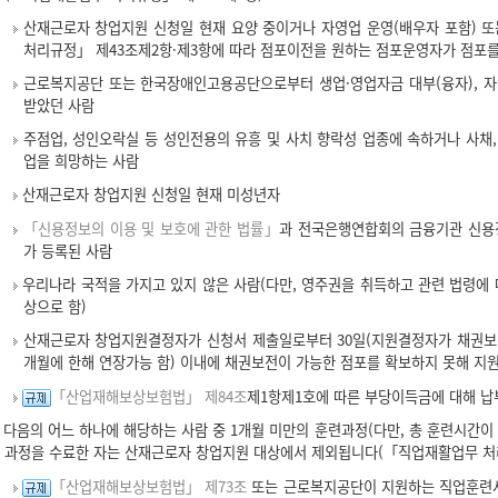
산재근로자 창업지원 신청일 현재 요양 중이거나 자영업 운영(배우자 포함) 또
처리규정」 제43조제2항·제3항에 따라 점포이전을 원하는 점포운영자가 점포를
근로복지공단 또는 한국장애인고용공단으로부터 생업·영업자금 대부(융자), 자
받았던 사람
주점업, 성인오락실 등 성인전용의 유흥 및 사치 향락성 업종에 속하거나 사채
업을 희망하는 사람
산재근로자 창업지원 신청일 현재 미성년자
「신용정보의 이용 및 보호에 관한 법률」
과 전국은행연합회의 금융기관 신용
가 등록된 사람
우리나라 국적을 가지고 있지 않은 사람(다만, 영주권을 취득하고 관련 법령에 
상으로 함)
산재근로자 창업지원결정자가 신청서 제출일로부터 30일(지원결정자가 채권보전
개월에 한해 연장가능 함) 이내에 채권보전이 가능한 점포를 확보하지 못해 지원
「산업재해보상보험법」 제84조
제1항제1호에 따른 부당이득금에 대해 납
다음의 어느 하나에 해당하는 사람 중 1개월 미만의 훈련과정(다만, 총 훈련시간이
과정을 수료한 자는 산재근로자 창업지원 대상에서 제외됩니다(「직업재활업무 처리
「산업재해보상보험법」 제73조
또는 근로복지공단이 지원하는 직업훈련사