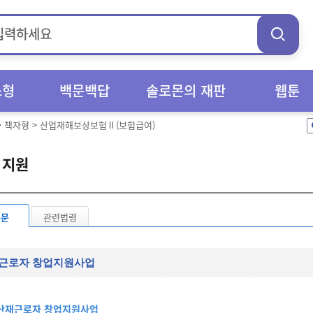
스형
백문백답
솔로몬의 재판
웹툰
>
책자형
>
산업재해보상보험Ⅱ(보험급여)
 지원
본문
관련법령
근로자 창업지원사업
산재근로자 창업지원사업