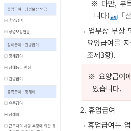
※ 다만, 부
휴업급여ㆍ상병보상 연금
니다(
「산
휴업급여
업무상 부상 
상병보상연금
요양급여를 지
장해급여ㆍ간병급여
조
제3항).
장해급여
장해등급 판정
※ 요양급여에
간병급여
있습니다.
유족급여ㆍ장례비
유족급여
2. 휴업급여
장례비
휴업급여는 업
근로자의 사망 추정에 의한 유