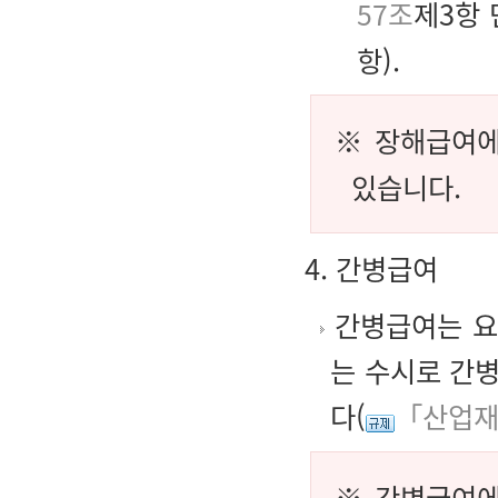
57조
제3항
항).
※ 장해급여에
있습니다.
4. 간병급여
간병급여는 요
는 수시로 간
다(
「산업재
※ 간병급여에