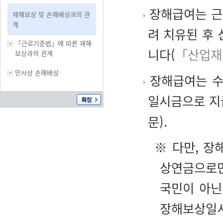
장해급여는 근
재해보상 및 손해배상과의 관
계
려 치유된 후
「근로기준법」에 따른 재해
니다(
「산업재
보상과의 관계
민사상 손해배상
장해급여는 수
일시금으로 지
문).
※ 다만, 장
상연금으로만
국민이 아닌
장해보상일