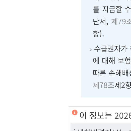
를 지급할 수
단서,
제79
항).
수급권자가 
에 대해 보
따른 손해배
제78조
제2항
이 정보는
202