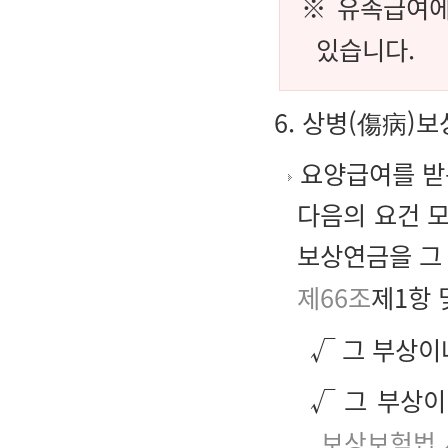
※ 유족급여에
있습니다.
6. 상병(傷病)
요양급여를 받는
다음의 요건 
보상연금을 그
제66조
제1항
√ 그 부상이
√ 그 부상
보상보험법 