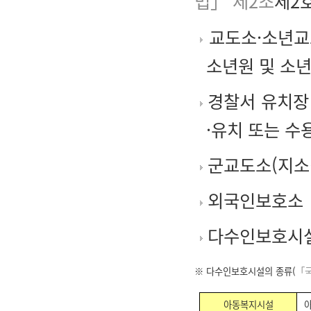
법」 제2조
제2호
교도소·소년교도
소년원 및 소
경찰서 유치장
·유치 또는 수
군교도소(지소
외국인보호소
다수인보호시
※ 다수인보호시설의 종류(
「
아동복지시설