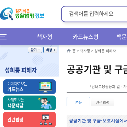
책자형
카드뉴스형
백문
홈
>
책자형
>
성희롱 피해자
공공기관 및 구
성희롱 피해자
이미지로 보는
「남녀고용평등과 일ㆍ가정 
카드뉴스
사례로 보는
본문
관련법령
백문백답
관련법령
공공기관 및 구금·보호시설에서