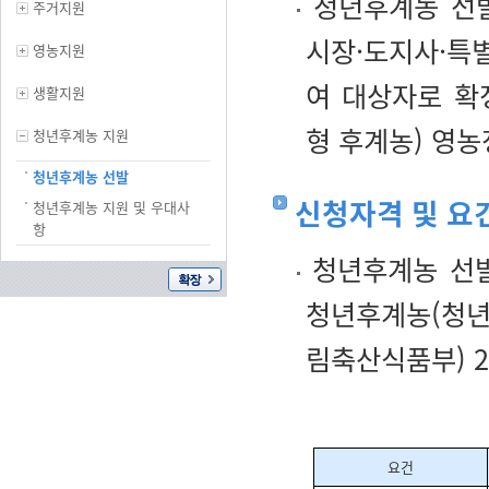
청년후계농 선발
주거지원
시장·도지사·
영농지원
여 대상자로 확
생활지원
형 후계농) 영농
청년후계농 지원
청년후계농 선발
신청자격 및 요
청년후계농 지원 및 우대사
항
청년후계농 선발
청년후계농(청년
림축산식품부) 2
요건