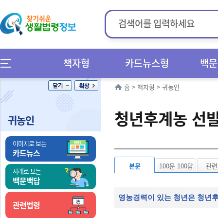
책자형
카드뉴스형
백문
홈
>
책자형
>
귀농인
청년후계농 선
귀농인
이미지로 보는
카드뉴스
본문
100문 100답
관련
사례로 보는
백문백답
영농경력이 있는 청년은 청년후
관련법령