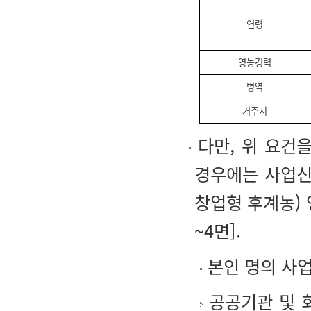
연령
영농경력
병역
거주지
다만, 위 요건
경우에는 사업신
창업형 후계농)
~4면].
본인 명의 사업
공공기관 및 