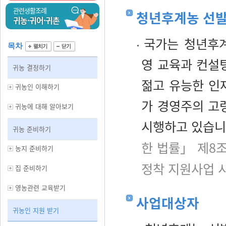
관련생활조례
청년후계농 선
귀농·귀어·귀촌
국가는 청년후계
목차
영 교육과 컨설팅
귀농 결정하기
젊고 유능한 인
귀농인 이해하기
가 경영주의 고
귀농에 대해 알아보기
시행하고 있습니
귀농 준비하기
한 법률」 제8
농지 준비하기
정착 지원사업 
집 준비하기
영농관련 교육받기
사업대상자
귀농인 지원 받기