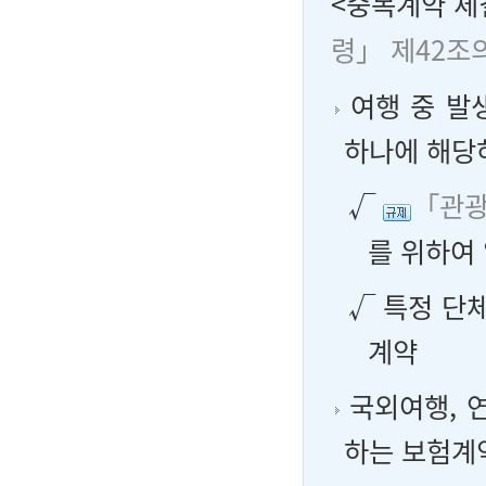
<중복계약 체
령」 제42조
여행 중 발
하나에 해당
√
「관광
를 위하여
√ 특정 단
계약
국외여행, 연
하는 보험계