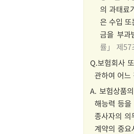
의
과태료
은 수입 또
금
을 부과
률」 제57
Q.
보험회사 
관하여 어느
A.
보험상품의 
해능력 등을
종사자의 의
계약의 중요