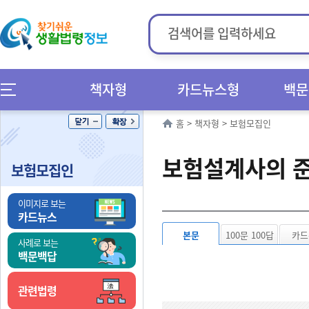
책자형
카드뉴스형
백문
홈
>
책자형
>
보험모집인
보험설계사의 
보험모집인
이미지로 보는
카드뉴스
본문
100문 100답
카드
사례로 보는
백문백답
관련법령