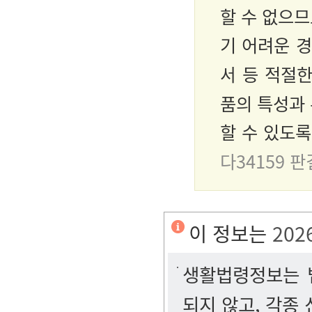
할 수 없으
기 어려운 
서
등 적절한
품의 특성과
할 수 있도록
다34159 판
이 정보는
202
생활법령정보는 법
되지 않고, 각종