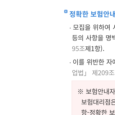
정확한 보험안
모집을 위하여 
등의 사항을 명
95조
제1항).
이를 위반한 자
업법」 제209조
※ 보험안내자
보험대리점은
항-정확한 