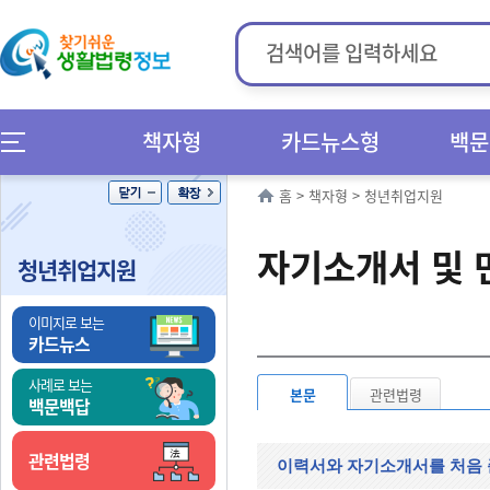
책자형
카드뉴스형
백문
홈
>
책자형
>
청년취업지원
자기소개서 및 
청년취업지원
이미지로 보는
카드뉴스
사례로 보는
본문
관련법령
백문백답
관련법령
이력서와 자기소개서를 처음