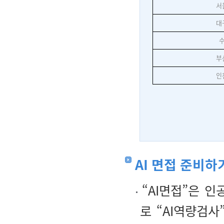
서
대
부
인
AI 면접 준비하
“AI면접”은 인
로 “AI역량검사