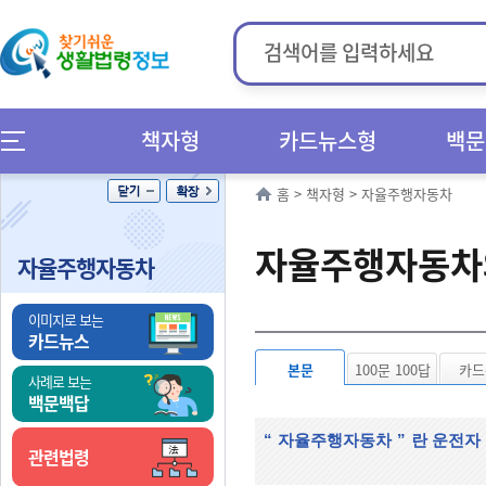
책자형
카드뉴스형
백문
홈
>
책자형
>
자율주행자동차
자율주행자동차
자율주행자동차
이미지로 보는
카드뉴스
본문
100문 100답
카드
사례로 보는
백문백답
“
자율주행자동차
”
란 운전자
관련법령