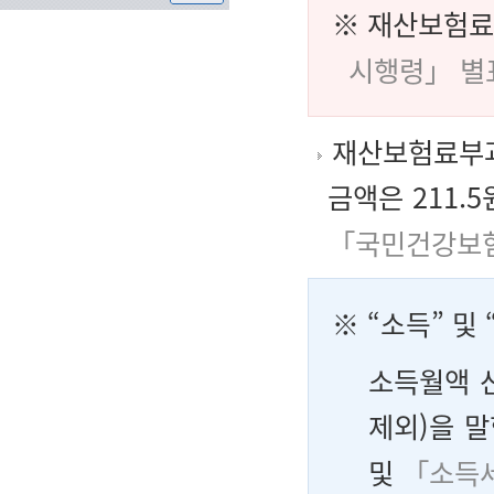
※ 재산보험
시행령」 별표
재산보험료부과
금액은 211.
「국민건강보험
※ “소득” 및 
소득월액 
제외)을 말
및
「소득세