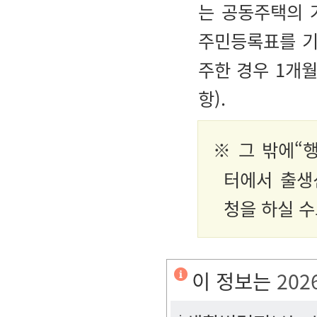
는 공동주택의 
주민등록표를 기준
주한 경우 1개
항).
※
그 밖에“행
터에서 출생
청을 하실 수
이 정보는
202