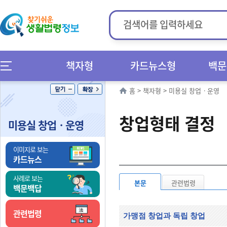
책자형
카드뉴스형
백문
홈
>
책자형
>
미용실 창업ㆍ운영
창업형태 결정
미용실 창업ㆍ운영
이미지로 보는
카드뉴스
사례로 보는
본문
관련법령
백문백답
관련법령
가맹점 창업과 독립 창업