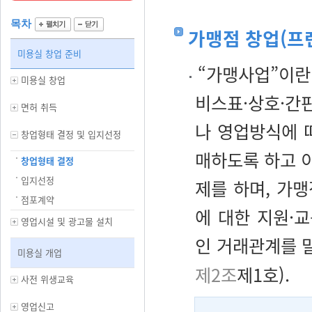
목차
가맹점 창업(프
미용실 창업 준비
“가맹사업”이란
미용실 창업
비스표·상호·간
면허 취득
나 영업방식에 
창업형태 결정 및 입지선정
매하도록 하고 이
창업형태 결정
입지선정
제를 하며, 가
점포계약
에 대한 지원·
영업시설 및 광고물 설치
인 거래관계를 
미용실 개업
제2조
제1호).
사전 위생교육
영업신고