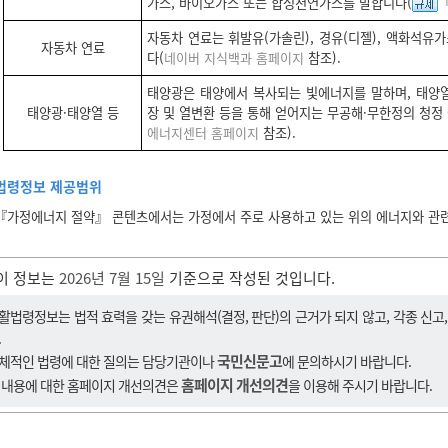
가스, 바이오가스 또는 합성천연가스를 말합니다(
자동차 연료는 휘발유(가솔린), 경유(디젤), 액화석유가스
자동차 연료
다(
네이버 지식백과 홈페이지
참조).
태양광은 태양에서 복사되는 빛에너지를 말하며, 태양
태양광·태양열 등
장 및 열변환 등을 통해 얻어지는 무공해·무한정의 청정
에너지센터 홈페이지
참조).
법령정보 제공범위
『가정에너지 절약』 콘텐츠에서는 가정에서 주로 사용하고 있는 위의 에너지와 관
이 정보는
2026년 7월 15일
기준으로 작성된 것입니다.
활법령정보는 법적 효력을 갖는 유권해석(결정, 판단)의 근거가 되지 않고, 각종 신고
.
국민신문고
체적인 법령에 대한 질의는 담당기관이나
에 문의하시기 바랍니다.
홈페이지 개선의견
 내용에 대한 홈페이지 개선의견은
을 이용해 주시기 바랍니다.