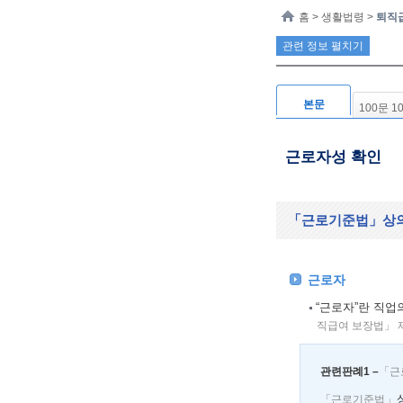
홈
> 생활법령 >
퇴직
관련 정보 펼치기
본문
100문 1
근로자성 확인
「근로기준법」
상
근로자
“근로자”란 직업
직급여 보장법」 
관련판례1
–
「근
「근로기준법」