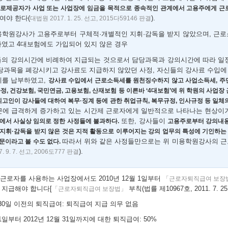
근로제공자가 사업 또는 사업장에 임금을 목적으로 종속적인 관계에서 고용주에게 근
여야 한다(
).
대법원 2017. 1. 25. 선고, 2015다59146 판결
학원강사가 고용주로부터 구체적·개별적인 지휘·감독을 받지 않았으며, 근로
였고 4대보험에도 가입되어 있지 않은 경우
의 강의시간에 비례하여 지급되는 것으로서 담당과목과 강의시간에 따라 일정
당과목을 폐강시키고 강사료도 지급하지 않았던 사정, 자신들의 강사료 수입에
세를 납부하였고,
강사료 수입에서 근로소득세를 원천징수하지 않고 사업소득세, 주
정, 건강보험, 국민연금, 고용보험, 산재보험 등 이른바 ‘4대보험’에 위 학원의 사업
 피고인이 강사들에 대하여 복무·징계 등에 관한 취업규칙, 복무규정, 인사규정 등 일체
최근에 급격하게 증가하고 있는 시간제 근로자에게 일반적으로 나타나는 현상
또한, 강사들이
에서 사실상 임의로 정한 사정들에 불과하다.
고용주로부터 강의내용
지휘·감독을 받지 않은 것은 지적 활동으로 이루어지는 강의 업무의 특성에 기인하는 
따라서 위와 같은 사정들만으로는 위 미용학원강사의 근
문이라고 볼 수도 없다.
).
. 9. 7. 선고, 2006도777 판결
 근로자를 사용하는 사업장에서도 2010년 12월 1일부터
「근로자퇴직급여 보장
 지급해야 합니다[
부칙(법률 제10967호, 2011. 7. 25
「근로자퇴직급여 보장법」
월 30일 이전의 퇴직급여: 퇴직급여 지급 의무 없음
 1일부터 2012년 12월 31일까지에 대한 퇴직급여: 50%