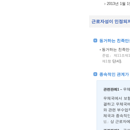
2013년 1월
근로자성이 인정되지
동거하는 친족만으
동거하는 친족만을
준법」 제11조제
단서).
제1항
종속적인 관계가
우체
관련판례1 –
우체국에서 보험
결하고 우체국에
와 관련 부수업
체국과 종속적인
상 근로자에
법」