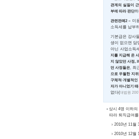
관계의 실질이 
하
부에 따라 판단
미용
관련판례2 –
소득세를 납부하
기본급은 강사들
생이 없으면 담
아닌 사업소득
지를 지급해 온 사
지 않았던 사정,
, 
던 사정들은
으로 우월한 지위
구체적·개별적인 
자가 아니었기 때
없다(
대법원 2007
상시 4명 이하의
따라 퇴직급여를
2010년 11
2010년 12월