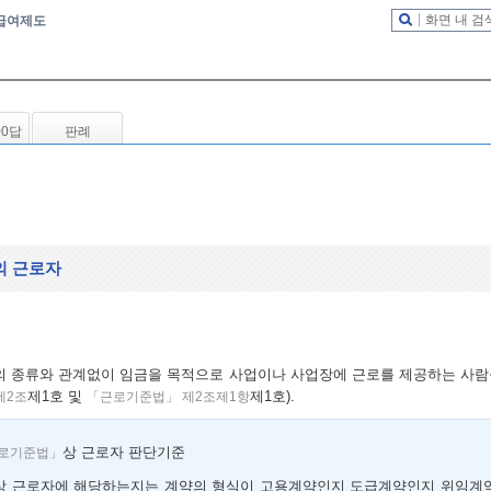
화면 내 검
급여제도
00답
판례
의 근로자
의 종류와 관계없이 임금을 목적으로 사업이나 사업장에 근로를 제공하는 사람
제1호 및
제1호).
제2조
「근로기준법」 제2조제1항
상 근로자 판단기준
로기준법」
상 근로자에 해당하는지는 계약의 형식이 고용계약인지 도급계약인지 위임