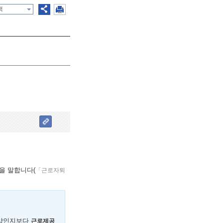
색
을 말합니다(
「근로자퇴
계약인지보다
근로제공